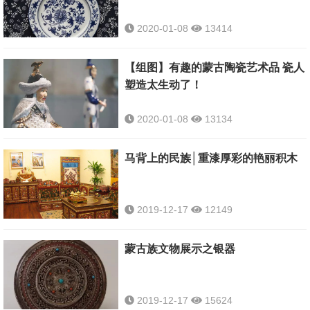
2020-01-08
13414
【组图】有趣的蒙古陶瓷艺术品 瓷人
塑造太生动了！
2020-01-08
13134
马背上的民族│重漆厚彩的艳丽积木
2019-12-17
12149
蒙古族文物展示之银器
2019-12-17
15624