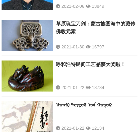
2021-02-06
13849
草原瑰宝刀剑：蒙古族图海中的藏传
佛教元素
2021-01-30
16797
呼和浩特民间工艺品获大奖啦！
2021-01-22
13734
ᠡᠯᠳᠡᠪ ᠲᠦᠷᠦᠯ ᠤᠨ ᠬᠤᠭᠤᠷ
2021-01-22
12134