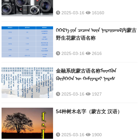
2025-03-16
16160
ᠬᠡᠭᠡᠷ᠎ᠡ ᠶᠢᠨ ᠴᠡᠴᠡᠭ ᠦᠨ ᠨᠡᠷᠡᠢᠳᠦᠯ内蒙古
野生花蒙古语名称
2025-03-16
2616
金融系统蒙古语名称ᠮᠦᠩᠭᠦᠨ
ᠭᠦᠢᠯᠬᠡᠬᠡᠨ ᠦ ᠬᠠᠮᠢᠶᠠᠲᠠᠢ ᠨᠡᠷᠡᠰ
2025-03-16
1927
54种树木名字（蒙古文 汉语）
2025-03-16
1900