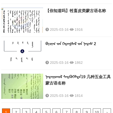
【你知道吗】牲畜皮类蒙古语名称
2025-03-16
1916
ᠪᠢᠴᠢᠭ ᠊ᠤᠨ ᠬᠡᠷᠡᠭᠰᠡᠯ ᠊ᠦᠨ ᠨᠡᠷᠡᠰ 2
2025-03-16
1862
ᠨᠡᠷᠡᠢᠳᠦᠯ ᠰᠡᠷᠭᠦᠭᠡᠯᠲᠡ19 几种五金工具
蒙古语名称
2025-03-16
1814
1
2
3
4
5
6
7
8
9
10
›