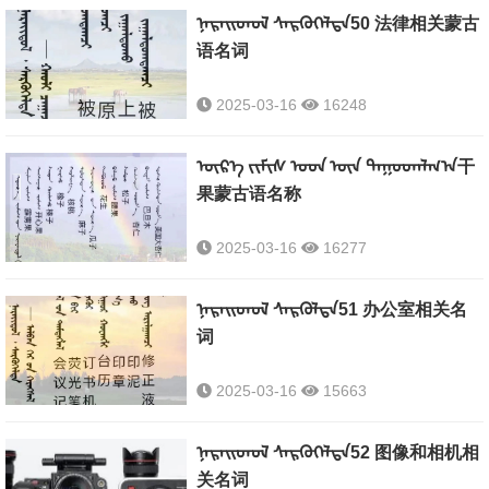
ᠨᠡᠷᠡᠢᠳᠦᠯ ᠰᠡᠷᠭᠦᠭᠡᠯᠲᠡ50 法律相关蒙古
语名词
2025-03-16
16248
ᠦᠷ᠎ᠡ ᠵᠢᠮᠢᠰ ᠤᠳ ᠦᠨ ᠳᠠᠭᠣᠳᠠᠯᠭ᠎ᠠ干
果蒙古语名称
2025-03-16
16277
ᠨᠡᠷᠡᠢᠳᠦᠯ ᠰᠡᠷᠭᠦᠯᠲᠡ51 办公室相关名
词
2025-03-16
15663
ᠨᠠᠷᠡᠢᠳᠦᠯ ᠰᠡᠷᠭᠦᠭᠡᠯᠲᠡ52 图像和相机相
关名词