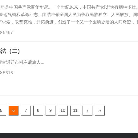
1年是中国共产党百年华诞。一个世纪以来，中国共产党以“为有牺牲多壮
的豪迈气概和革命斗志，团结带领全国人民为争取民族独立、人民解放、国
下求索，攻坚克难，开拓前进，创造了一个又一个彪炳史册的人间奇迹，
历史上最恢宏的壮丽史诗。 百年征程波澜壮阔,百年初心历久弥坚。为
5487
策划组织了“庆祝中国共产党...
书法（二）
古通辽市科左后旗人...
5313
5
6
7
8
9
10
11
›
››