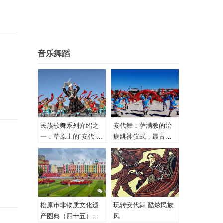
音乐舞蹈
民族歌舞系列介绍之
安代舞：萨满教的治
一：草原上的“安代”和
病跳神仪式，最古老
安代舞
的心理治疗！
松原市非物质文化遗
玩转安代舞 酷炫民族
产图典（四十五）蒙
风