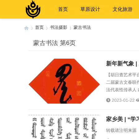
首页
草原设计
文化旅游
首页
书法摄影
蒙古书法
蒙古书法 第6页
›
›
›
新年新气象 
【胡日查艺术平台
二届蒙古文春联作
法代表性传承人 
区文化名人，202
2023-01-22
转载请注明来源《