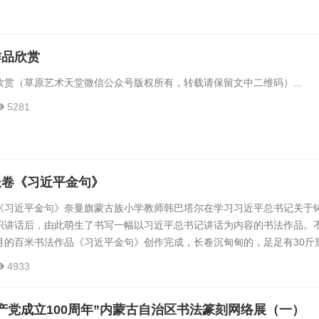
作品欣赏
赏（草原艺术天堂微信公众号版权所有，转载请保留文中二维码）...
5281
长卷《习近平金句》
《习近平金句》奈曼旗蒙古族小学教师韩巴塔尔在学习习近平总书记关于
识讲话后，由此萌生了书写一幅以习近平总书记讲话为内容的书法作品。
月的百米书法作品《习近平金句》创作完成，长卷沉甸甸的，足足有30斤
的章法也因此让人叹为观止。...
4933
产党成立100周年”内蒙古自治区书法篆刻网络展（一）