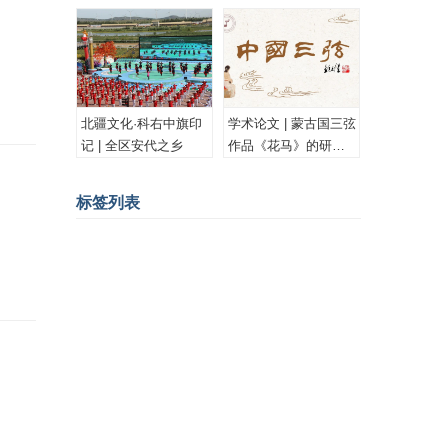
古族安代舞
北疆文化·科右中旗印
学术论文 | 蒙古国三弦
记 | 全区安代之乡
作品《花马》的研究
与思考
标签列表
蒙古画家
蒙古图案
psd
蒙古设计
蒙古素材
蒙文书法
版画
插图
油画
Ai
蒙古国
蒙古插图
蒙古工艺
水彩
蒙古画
书法
漫画
蒙古花纹
蒙古卡通
内蒙古历史
水彩画
CG
胡尔奇
蒙古雕塑
PSD
老照片
室内设计
蒙古文化
成吉思汗
蒙古服饰