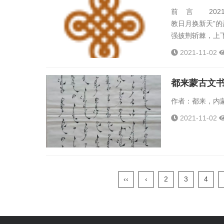
前 言 202
教日月换新天”
强披荆斩棘，上
中华民族几千年
2021-11-02
内蒙古书法家协会
都来蒙古文
作者：都来，内蒙
2021-11-02
‹‹
‹
2
3
4