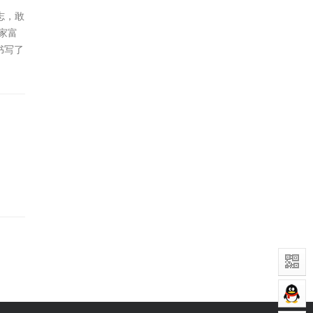
志，敢
家富
书写了
此，