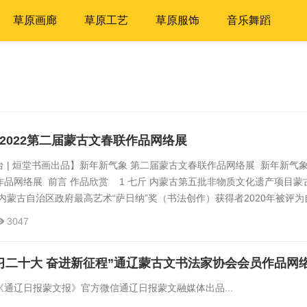
草原画廊
草原工艺
草原服饰
音乐舞蹈
| 2022第二届蒙古文春联作品网络展
 | 烜堂书画出品】新年新气象 第二届蒙古文春联作品网络展 新年新气象 
品网络展 前言 作品欣赏 1 七斤 内蒙古第五批非物质文化遗产项目蒙
内蒙古自治区政府最高艺术“萨日纳”奖（书法创作）获得者2020年被评为
0年度“兴安英才” 内蒙古书法家协会理事 兴安盟书法家协会...
3047
通辽日报蒙文报》官方微信通辽日报蒙文融媒体出品...