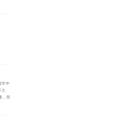
铸牢中
不久
重，而