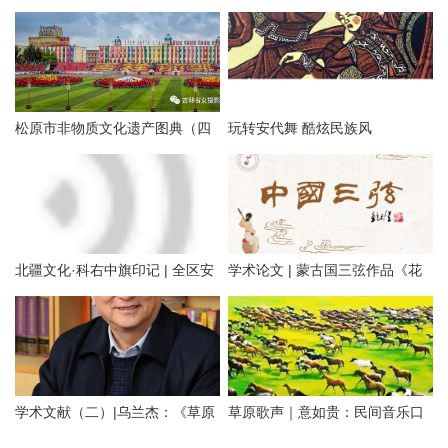
的“安代”和安代舞
式，最古老的心理治疗！
松原市非物质文化遗产图典（四
玩转安代舞 酷炫民族风
十五）蒙古族安代舞
北疆文化·科右中旗印记 | 全区安
学术论文 | 蒙古国三弦作品《花
代之乡
马》的研究与思考
学术文献（二）|乌兰杰：《草原
草原歌声｜意如贵：民间音乐口
牧歌的音乐特点》上篇
述史研究的实践拓展与理论延伸