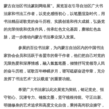
蒙古自治区书法篆刻网络展”。展览旨在引导自治区广大书
法家和书法工作者，以党史感悟初心，以笔墨渲染时代，用
书法精品讴歌党的奋斗历程、实践创造和伟大成就，弘扬党
的光荣传统和优良作风，传承红色文化基因，赓续红色血
脉，进一步推动内蒙古书法事业深入发展。
参展的百位书法家，为内蒙古自治区内的中国书法
家协会会员和活跃于各盟市的骨干作者，他们把自己对党的
无限热爱和深厚情感，融入氤氲笔墨，倾情抒写党领导人民
的奋斗历程，讴歌百年峥嵘岁月，谱写砥砺奋进华章，充分
发挥了书法艺术“文以载道”的重要功能。
希望广大书法家以此次展览为契机，铭记党史、恒
守初心、沉潜专力、锤炼文墨，坚守植根传统、守正出新、
明德修身的艺术追求和高度文化自信，秉持高尚职业操守，