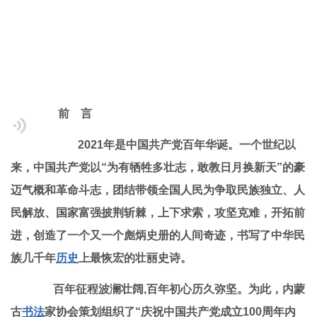
前 言
2021年是中国共产党百年华诞。一个世纪以
来，中国共产党以“为有牺牲多壮志，敢教日月换新天”的豪
迈气概和革命斗志，团结带领全国人民为争取民族独立、人
民解放、国家富强披荆斩棘，上下求索，攻坚克难，开拓前
进，创造了一个又一个彪炳史册的人间奇迹，书写了中华民
族几千年
历史
上最恢宏的壮丽史诗。
百年征程波澜壮阔,百年初心历久弥坚。为此，内蒙
古
书法
家协会策划组织了“庆祝中国共产党成立100周年内