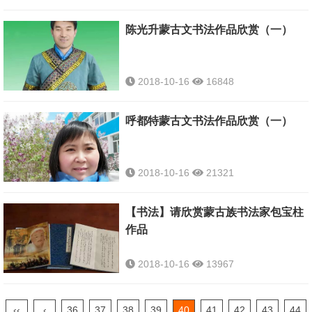
陈光升蒙古文书法作品欣赏（一）
2018-10-16
16848
呼都特蒙古文书法作品欣赏（一）
2018-10-16
21321
【书法】请欣赏蒙古族书法家包宝柱
作品
2018-10-16
13967
‹‹
‹
36
37
38
39
40
41
42
43
44