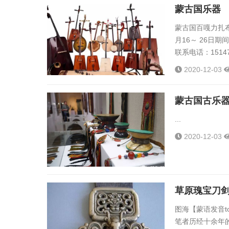
蒙古国乐器
蒙古国百嘎力扎布
月16～ 26日
联系电话：151471
2020-12-03
蒙古国古乐
...
2020-12-03
草原瑰宝刀
图海【蒙语发音t
笔者历经十余年