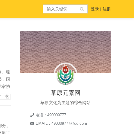
登录
|
注册
查。现
员，国
术家协
草原元素网
家协会
古工艺
郭勒盟
草原文化为主题的综合网站
电话：490009777
EMAIL：490009777@qq.com
部分。
材质主