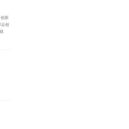
，创新
群众创
就
制作的
古族传
过搭建