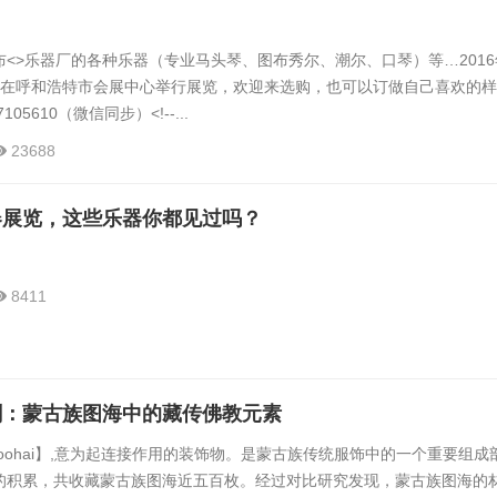
<>乐器厂的各种乐器（专业马头琴、图布秀尔、潮尔、口琴）等…2016年
期间在呼和浩特市会展中心举行展览，欢迎来选购，也可以订做自己喜欢的
05610（微信同步）˂!--...
23688
器展览，这些乐器你都见过吗？
8411
剑：蒙古族图海中的藏传佛教元素
oohai】,意为起连接作用的装饰物。是蒙古族传统服饰中的一个重要组成
的积累，共收藏蒙古族图海近五百枚。经过对比研究发现，蒙古族图海的