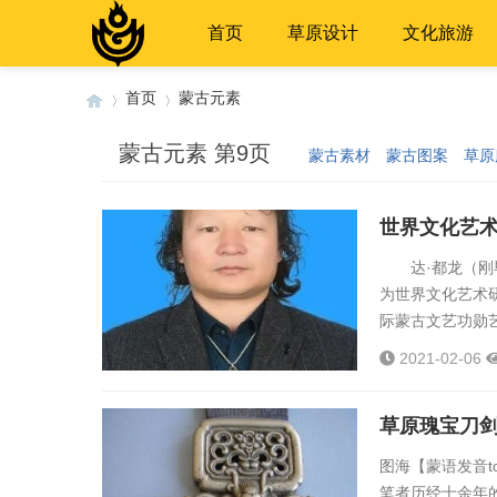
首页
草原设计
文化旅游
首页
蒙古元素
蒙古元素 第9页
蒙古素材
蒙古图案
草原
›
›
世界文化艺术
达·都龙（刚毕
为世界文化艺术
际蒙古文艺功勋
会选定国家一级
2021-02-06
会员，中国马头
文联委员，正蓝旗
草原瑰宝刀
图海【蒙语发音t
笔者历经十余年