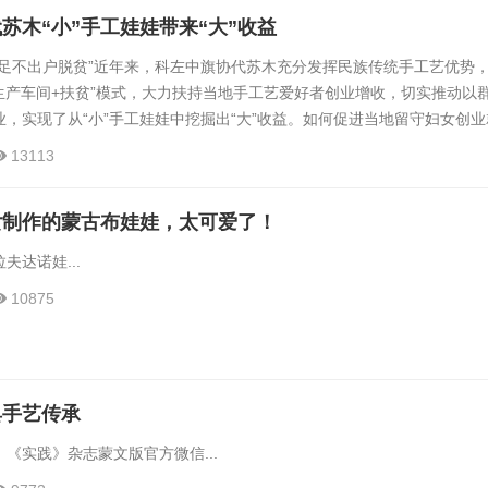
苏木“小”手工娃娃带来“大”收益
，足不出户脱贫”近年来，科左中旗协代苏木充分发挥民族传统手工艺优势
+生产车间+扶贫”模式，大力扶持当地手工艺爱好者创业增收，切实推动以
，实现了从“小”手工娃娃中挖掘出“大”收益。如何促进当地留守妇女创业
众增收道路？协代苏木选择了走挖掘蒙古族传统文化、开发蒙古手工艺品
13113
协代苏木积极协调旗妇联、旗就业局等相关单位，充分挖掘草原文化及蒙
力发展投资少、风险小、利润大、易发展的蒙古族手工艺品编织产业，通
女制作的蒙古布娃娃，太可爱了！
夫达诺娃...
10875
具手艺传承
《实践》杂志蒙文版官方微信...