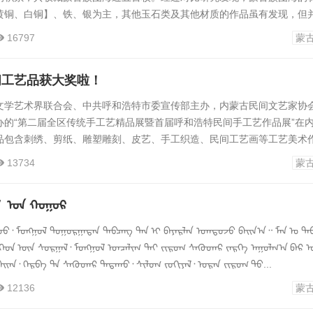
黄铜、白铜】、铁、银为主，其他玉石类及其他材质的作品虽有发现，但
十分丰富，其中与藏传佛教【俗称喇嘛教】有关的不在少数。这与蒙古族
16797
蒙
的关系。藏传佛教自十三世纪在元世祖忽必烈的扶持下开始传入蒙古地区
传播，忽必烈也皈依了藏传佛教，并封西藏喇嘛八思巴为“国师”，后升为“
间工艺品获大奖啦！
文学艺术界联合会、中共呼和浩特市委宣传部主办，内蒙古民间文艺家协
办的“第二届全区传统手工艺精品展暨首届呼和浩特民间手工艺作品展”在
品包含刺绣、剪纸、雕塑雕刻、皮艺、手工织造、民间工艺画等工艺美术
。呼和浩特80余件作品参展，9件作品在第二届全区传统手工艺精品展上获
13734
蒙
原情》 齐立文铸铜 30cm×24cm×14cm三等奖（3件）《勇士银鞍·双
 65cm×50cm×125cm《清水河》 冯鑫...
ᠯ ᠤᠨ ᠬᠤᠭᠤᠷ
ᠤᠤ᠂ ᠮᠣᠩᠭᠣᠯ ᠲᠣᠭᠣᠷᠭᠠᠲᠠᠨ ᠲᠠᠪᠴᠠᠩ ᠲᠠᠨ ᠢ ᠪᠠᠶᠠᠷᠯᠠᠨ ᠣᠭᠲᠤᠵᠤ ᠪᠠᠢᠨ᠎ᠠ᠃ ᠮᠠᠨ ᠤ ᠲᠠ
ᠭᠡᠳ ᠦᠨ ᠰᠣᠷᠭᠠᠯ᠂ ᠮᠣᠩᠭᠣᠯ ᠣᠨᠴᠠᠯᠢᠭ ᠲᠠᠢ ᠵᠢᠷᠣᠭ ᠰᠡᠭᠦᠳᠡᠷ ᠵᠡᠷᠭᠡ ᠠᠭᠤᠯᠭ᠎ᠠ ᠪᠠᠷ 
ᠪᠠᠢᠠᠨ᠂ ᠬᠡᠷᠪᠡ ᠲᠠ ᠰᠡᠭᠦᠳᠡᠷ ᠳᠠᠲᠠᠬᠤ᠂ ᠰᠢᠯᠦᠭ ᠵᠣᠬᠢᠶᠠᠯ᠂ ᠣᠷᠠᠨ ᠵᠢᠷᠣᠭ ᠲᠤ...
12136
蒙