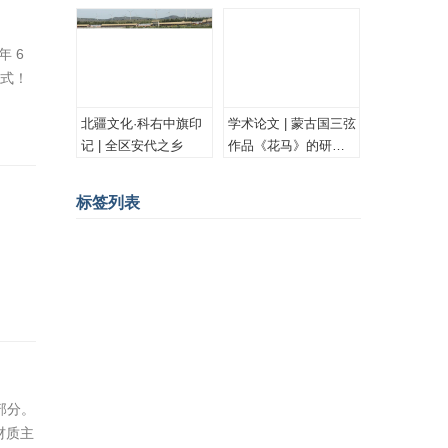
古族安代舞
 6
样式！
北疆文化·科右中旗印
学术论文 | 蒙古国三弦
记 | 全区安代之乡
作品《花马》的研究
与思考
标签列表
蒙古画家
蒙古图案
psd
蒙古设计
蒙古素材
蒙文书法
版画
插图
油画
Ai
蒙古国
蒙古插图
蒙古工艺
水彩
蒙古画
书法
漫画
蒙古花纹
蒙古卡通
内蒙古历史
水彩画
CG
胡尔奇
蒙古雕塑
PSD
老照片
室内设计
部分。
蒙古文化
成吉思汗
蒙古服饰
材质主