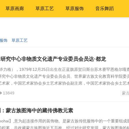
草原画廊
草原工艺
草原服饰
音乐舞蹈
服饰
草原工艺
研究中心非物质文化遗产专业委员会员达·都龙
力格），1979年12月25日出生在正蓝旗原贺日斯台苏木赛罕恩格尔嘎
研究中心非物质文化遗产专业委会员会员、世界蒙古族文化教育科学院委
艺术家，中国艺术家协会乡土艺术家协会副主席，中国艺术家协会乡土艺
雕刻家，蒙古族传统马鞍制作传承人，蒙古族乐器研究制作匠，内蒙古作
13849
蒙
琴协会会员，内蒙古摄影家协会会员，内蒙古锡林收藏家协会会员，锡林
文联委员，正蓝旗手工艺协会...
剑：蒙古族图海中的藏传佛教元素
oohai】,意为起连接作用的装饰物。是蒙古族传统服饰中的一个重要组成
的积累，共收藏蒙古族图海近五百枚。经过对比研究发现，蒙古族图海的