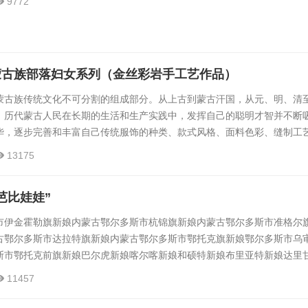
9772
蒙古族部落妇女系列（金丝彩岩手工艺作品）
蒙古族传统文化不可分割的组成部分。从上古到蒙古汗国，从元、明、清
，历代蒙古人民在长期的生活和生产实践中，发挥自己的聪明才智并不断
华，逐步完善和丰富自己传统服饰的种类、款式风格、面料色彩、缝制工
精美绝伦的服饰。历史上蒙古族不同部落族群的服饰风格不同，同一个部
13175
然环境差异，服饰也各有千秋。金丝彩岩手工艺作品——蒙古族部落妇女
落的妇女形象，使用金银丝及天然彩矿石，以手工艺作品旅游产品的形式
芭比娃娃”
..
市伊金霍勒旗新娘内蒙古鄂尔多斯市杭锦旗新娘内蒙古鄂尔多斯市准格尔
古鄂尔多斯市达拉特旗新娘内蒙古鄂尔多斯市鄂托克旗新娘鄂尔多斯市乌
斯市鄂托克前旗新娘巴尔虎新娘喀尔喀新娘和硕特新娘布里亚特新娘达里
国新娘土尔扈特新娘...
11457