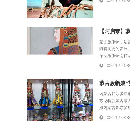
2020-12-31
【阿启泰】
蒙古族服饰，是
随着历史的发展
弟民族服饰之精
面，创造了许多
2020-12-21
住地域不同、自
将蒙古族多个部
蒙古族新娘“
观众面前，使作品.
内蒙古鄂尔多斯
苏尼特新娘内蒙
娘内蒙古鄂尔多
娘科尔沁新娘蒙古
2020-12-03