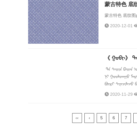
蒙古特色 底纹
蒙古特色 底纹图ps
2020-12-01
《 ᠭᠤᠪᠢ》 ᠲᠡ
ᠲᠠ ᠰᠠᠢᠢᠨ ᠪᠠᠢᠠᠨ 
ᠨᠢ ᠭᠤᠤᠯᠳᠠᠭᠤ ᠮᠡᠷ
ᠪᠦᠷᠢ ᠰᠢᠨᠡᠴᠢᠯᠡᠵᠦ ᠪ
2020-11-29
‹‹
‹
5
6
7