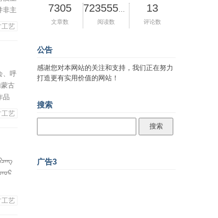
7305
13
72355562
并非主
笃信藏
文章数
阅读数
评论数
古工艺
，并在
帝
公告
感谢您对本网站的关注和支持，我们正在努力
会、呼
打造更有实用价值的网站！
内蒙古
作品
搜索
奖。
古工艺
龙戏珠
ᠪᠴᠠᠩ
广告3
ᠡᠳᠦᠷ
古工艺