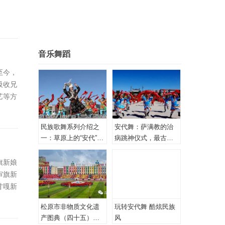
音乐舞蹈
至今，
吸收兄
艺等方
落因居
系列是
民族歌舞系列介绍之
安代舞：萨满教的治
呈现在
一：草原上的“安代”和
病跳神仪式，最古老
安代舞
的心理治疗！
旗新娘
审旗新
甘嘎新
松原市非物质文化遗
玩转安代舞 酷炫民族
产图典（四十五）蒙
风