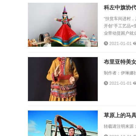
科左中旗协代
“扶贫车间进村
开创“手工艺品
业带动贫困户就业
业，拓宽贫困群
2021-01-01
路子。近年来，
统服饰文化，大
布里亚特美
创业就业...
制作者：伊琳娜拉
2021-01-01
草原上的马
转载请注明来源：