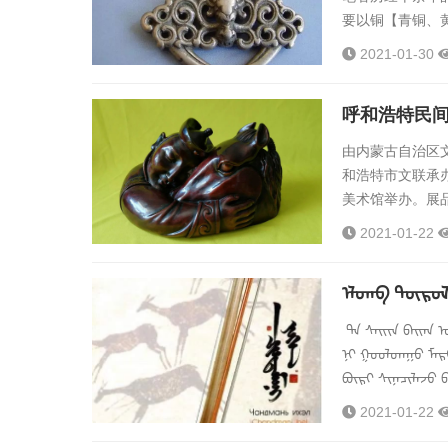
要以铜【青铜、
流。图海的内容
2021-01-30
传佛教有着直接
蒙古贵族中广泛
呼和浩特民
师”，赐...
由内蒙古自治区
和浩特市文联承
美术馆举办。展
350余件（组）
2021-01-22
二等奖（1件）《草
王爷鞍》 代华锋马具
ᠡᠯᠳᠡᠪ ᠲᠦᠷᠦ
ᠲᠠ ᠰᠠᠢᠢᠨ ᠪᠠᠢᠠᠨ 
ᠨᠢ ᠭᠤᠤᠯᠳᠠᠭᠤ ᠮᠡᠷ
ᠪᠦᠷᠢ ᠰᠢᠨᠡᠴᠢᠯᠡᠵᠦ 
2021-01-22