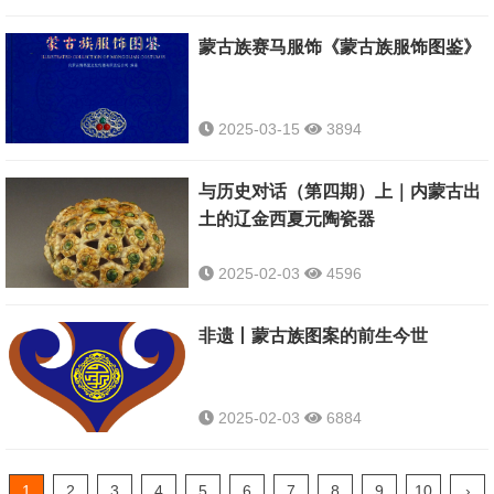
蒙古族赛马服饰《蒙古族服饰图鉴》
2025-03-15
3894
与历史对话（第四期）上｜内蒙古出
土的辽金西夏元陶瓷器
2025-02-03
4596
非遗丨蒙古族图案的前生今世
2025-02-03
6884
1
2
3
4
5
6
7
8
9
10
›