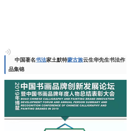
中国著名
书法
家土默特
蒙古族
云生华先生书法作
品集锦