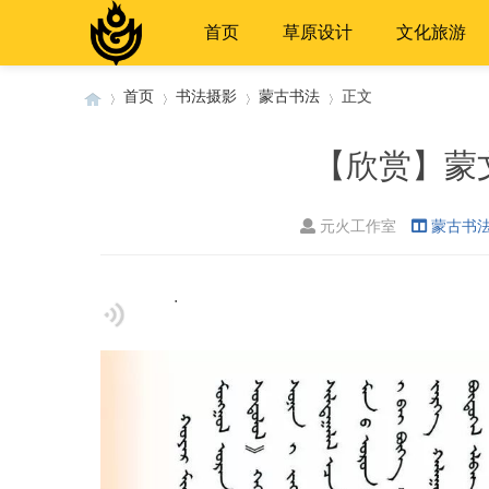
首页
草原设计
文化旅游
首页
书法摄影
蒙古书法
正文
【欣赏】蒙
›
›
›
›
元火工作室
蒙古书
.