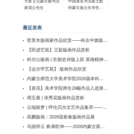
大家 || 记蒙古族书法
中国著名书法家土默
家漠公先生
特蒙古族云生华先生
书法作品集锦
最近发表
哲里木版画家作品欣赏——科左中旗版画家李忠斌作品赏析
【民进艺苑】王茹版画作品赏析
科尔沁版画 | 壮丽史诗版上跃 英雄精神画中传
【达尔罕艺苑】 版画作品欣赏
内蒙古师范大学美术学院2026届本科生毕业作品展美术学专业（版画方向）
【喜讯】美术学院师生26幅作品入选第二届内蒙古自治区小版画暨藏书票展
周五展 | 张秀花版画作品赏析
云端留梦 | 呼伦贝尔文艺作品集萃——姜识民版画选登
高鹏版画︱2026迎新春版画作品展
马踏祥云 春满乾坤——2026内蒙古新春民间工艺美术线上展（三）