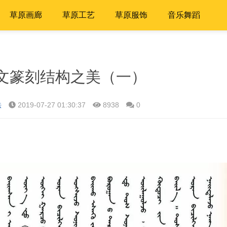
草原画廊
草原工艺
草原服饰
音乐舞蹈
文篆刻结构之美（一）
法
2019-07-27 01:30:37
8938
0