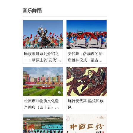
音乐舞蹈
民族歌舞系列介绍之
安代舞：萨满教的治
一：草原上的“安代”和
病跳神仪式，最古老
安代舞
的心理治疗！
松原市非物质文化遗
玩转安代舞 酷炫民族
产图典（四十五）蒙
风
古族安代舞