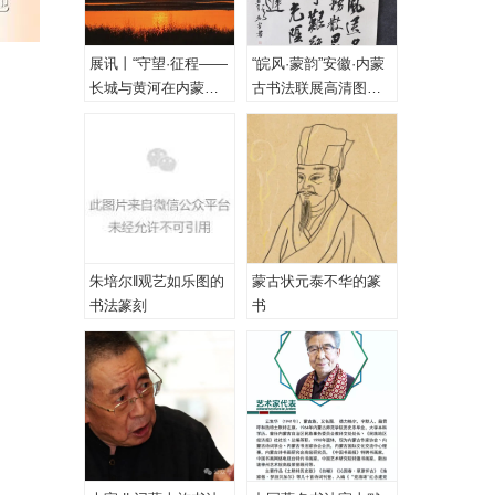
展讯丨“守望·征程——
“皖风·蒙韵”安徽·内蒙
长城与黄河在内蒙古
古书法联展高清图
乌海首次拥抱”主题摄
（一、特邀作品）
影展
朱培尔‖观艺如乐图的
蒙古状元泰不华的篆
书法篆刻
书