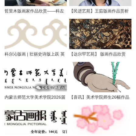
哲里木版画家作品欣赏——科左
【民进艺苑】王茹版画作品赏析
中旗版画家李忠斌作品赏析
科尔沁版画 | 壮丽史诗版上跃 英
【达尔罕艺苑】 版画作品欣赏
雄精神画中传
内蒙古师范大学美术学院2026届
【喜讯】美术学院师生26幅作品
本科生毕业作品展美术学专业
入选第二届内蒙古自治区小版画
（版画方向）
暨藏书票展