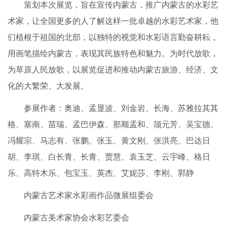
策划本次展览，旨在宣传内蒙古，推广内蒙古的水彩艺
术家，让全国更多的人了解这样一批卓越的水彩艺术家，他
们植根于祖国的北部，以独特的视觉和水彩语言勤奋耕耘，
用画笔描绘内蒙古，表现其民族特色和魅力。为时代放歌，
为草原人民放歌，以展览促进和推动内蒙古旅游、经济、文
化的大繁荣、大发展。
参展作者：奥迪、孟显波、刘金岩、长海、苏雅拉其其
格、塞南、苗瑞、孟巴伊森、那顺孟和、颉元芳、吴宝德、
冯耀宗、马志有、张鹏、张玉、黄文刚、张洪亮、巴达日
胡、李琪、白长青、长青、贾慧、袁玉芝、云宇峰、格日
乐、高特木乐、包宝玉、英杰、艾妮莎、李刚、郭静
内蒙古艺术家水彩画作品微展组委会
内蒙古美术家协会水彩艺委会