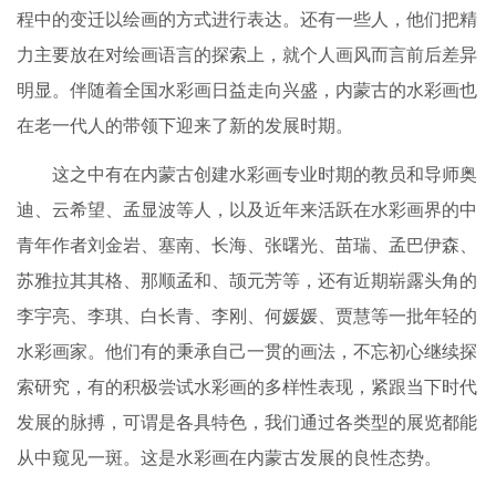
程中的变迁以绘画的方式进行表达。还有一些人，他们把精
力主要放在对绘画语言的探索上，就个人画风而言前后差异
明显。伴随着全国水彩画日益走向兴盛，内蒙古的水彩画也
在老一代人的带领下迎来了新的发展时期。
这之中有在内蒙古创建水彩画专业时期的教员和导师奥
迪、云希望、孟显波等人，以及近年来活跃在水彩画界的中
青年作者刘金岩、塞南、长海、张曙光、苗瑞、孟巴伊森、
苏雅拉其其格、那顺孟和、颉元芳等，还有近期崭露头角的
李宇亮、李琪、白长青、李刚、何媛媛、贾慧等一批年轻的
水彩画家。他们有的秉承自己一贯的画法，不忘初心继续探
索研究，有的积极尝试水彩画的多样性表现，紧跟当下时代
发展的脉搏，可谓是各具特色，我们通过各类型的展览都能
从中窥见一斑。这是水彩画在内蒙古发展的良性态势。