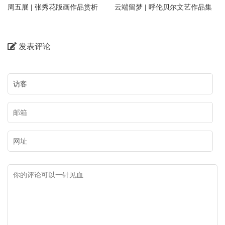
周五展 | 张秀花版画作品赏析
云端留梦 | 呼伦贝尔文艺作品集
萃——姜识民版画选登
发表评论