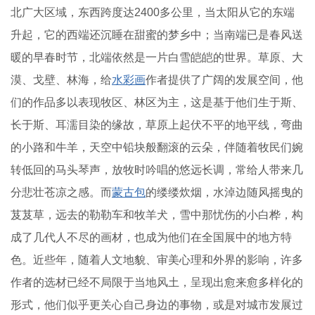
北广大区域，东西跨度达2400多公里，当太阳从它的东端
升起，它的西端还沉睡在甜蜜的梦乡中；当南端已是春风送
暖的早春时节，北端依然是一片白雪皑皑的世界。草原、大
漠、戈壁、林海，给
水彩画
作者提供了广阔的发展空间，他
们的作品多以表现牧区、林区为主，这是基于他们生于斯、
长于斯、耳濡目染的缘故，草原上起伏不平的地平线，弯曲
的小路和牛羊，天空中铅块般翻滚的云朵，伴随着牧民们婉
转低回的马头琴声，放牧时吟唱的悠远长调，常给人带来几
分悲壮苍凉之感。而
蒙古包
的缕缕炊烟，水淖边随风摇曳的
芨芨草，远去的勒勒车和牧羊犬，雪中那忧伤的小白桦，构
成了几代人不尽的画材，也成为他们在全国展中的地方特
色。近些年，随着人文地貌、审美心理和外界的影响，许多
作者的选材已经不局限于当地风土，呈现出愈来愈多样化的
形式，他们似乎更关心自己身边的事物，或是对城市发展过