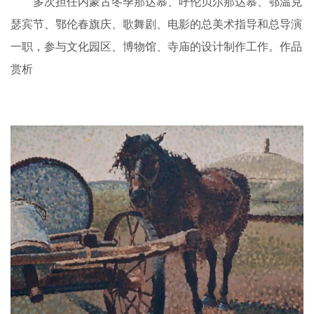
多次担任内蒙古冬季那达慕、呼伦贝尔那达慕、鄂温克
瑟宾节、鄂伦春旗庆、歌舞剧、电影的总美术指导和总导演
一职，参与文化园区、博物馆、寺庙的设计制作工作。作品
赏析