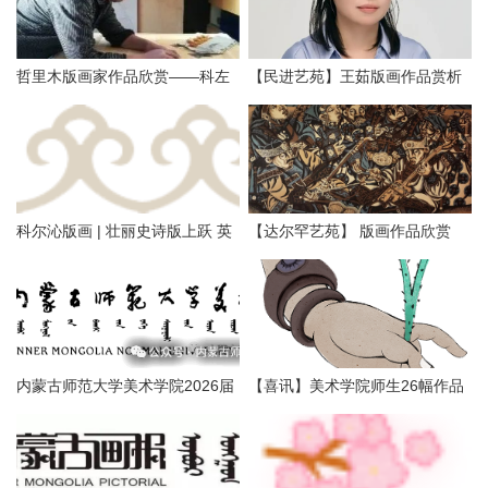
哲里木版画家作品欣赏——科左
【民进艺苑】王茹版画作品赏析
中旗版画家李忠斌作品赏析
科尔沁版画 | 壮丽史诗版上跃 英
【达尔罕艺苑】 版画作品欣赏
雄精神画中传
内蒙古师范大学美术学院2026届
【喜讯】美术学院师生26幅作品
本科生毕业作品展美术学专业
入选第二届内蒙古自治区小版画
（版画方向）
暨藏书票展