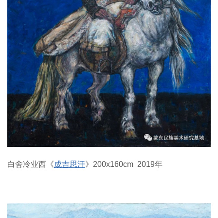
白舍冷业西《
成吉思汗
》200x160cm 2019年