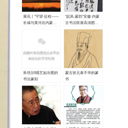
展讯丨“守望·征程——
“皖风·蒙韵”安徽·内蒙
长城与黄河在内蒙古
古书法联展高清图
乌海首次拥抱”主题摄
（一、特邀作品）
影展
朱培尔‖观艺如乐图的
蒙古状元泰不华的篆
书法篆刻
书