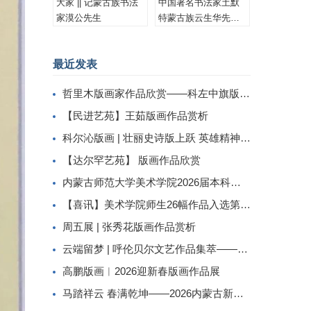
大家 || 记蒙古族书法
中国著名书法家土默
家漠公先生
特蒙古族云生华先生
书法作品集锦
最近发表
哲里木版画家作品欣赏——科左中旗版画家李忠斌作品赏析
【民进艺苑】王茹版画作品赏析
科尔沁版画 | 壮丽史诗版上跃 英雄精神画中传
【达尔罕艺苑】 版画作品欣赏
内蒙古师范大学美术学院2026届本科生毕业作品展美术学专业（版画方向）
【喜讯】美术学院师生26幅作品入选第二届内蒙古自治区小版画暨藏书票展
周五展 | 张秀花版画作品赏析
云端留梦 | 呼伦贝尔文艺作品集萃——姜识民版画选登
高鹏版画︱2026迎新春版画作品展
马踏祥云 春满乾坤——2026内蒙古新春民间工艺美术线上展（三）