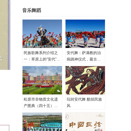
音乐舞蹈
民族歌舞系列介绍之
安代舞：萨满教的治
一：草原上的“安代”和
病跳神仪式，最古老
安代舞
的心理治疗！
松原市非物质文化遗
玩转安代舞 酷炫民族
产图典（四十五）蒙
风
古族安代舞