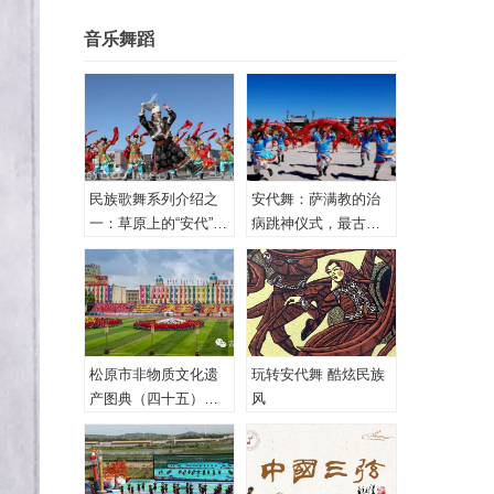
音乐舞蹈
民族歌舞系列介绍之
安代舞：萨满教的治
一：草原上的“安代”和
病跳神仪式，最古老
安代舞
的心理治疗！
松原市非物质文化遗
玩转安代舞 酷炫民族
产图典（四十五）蒙
风
古族安代舞