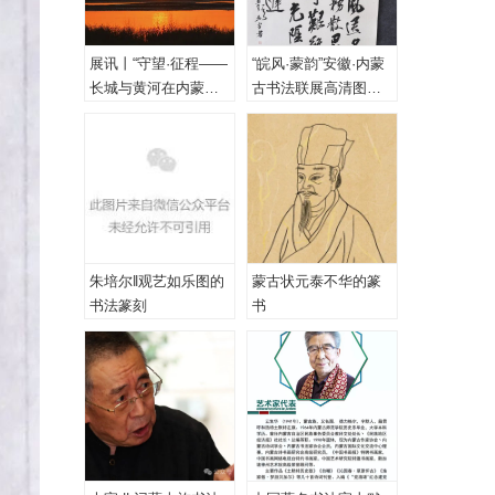
展讯丨“守望·征程——
“皖风·蒙韵”安徽·内蒙
长城与黄河在内蒙古
古书法联展高清图
乌海首次拥抱”主题摄
（一、特邀作品）
影展
朱培尔‖观艺如乐图的
蒙古状元泰不华的篆
书法篆刻
书