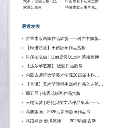
大家 || 记蒙古族书法
中国著名书法家土默
家漠公先生
特蒙古族云生华先生
书法作品集锦
最近发表
哲里木版画家作品欣赏——科左中旗版画家李忠斌作品赏析
【民进艺苑】王茹版画作品赏析
科尔沁版画 | 壮丽史诗版上跃 英雄精神画中传
【达尔罕艺苑】 版画作品欣赏
内蒙古师范大学美术学院2026届本科生毕业作品展美术学专业（版画方向）
【喜讯】美术学院师生26幅作品入选第二届内蒙古自治区小版画暨藏书票展
周五展 | 张秀花版画作品赏析
云端留梦 | 呼伦贝尔文艺作品集萃——姜识民版画选登
高鹏版画︱2026迎新春版画作品展
马踏祥云 春满乾坤——2026内蒙古新春民间工艺美术线上展（三）