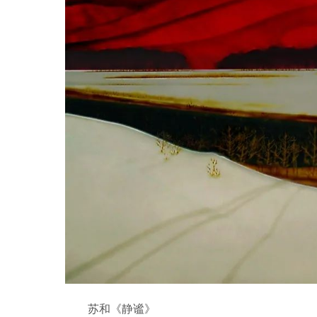
苏和《静谧》