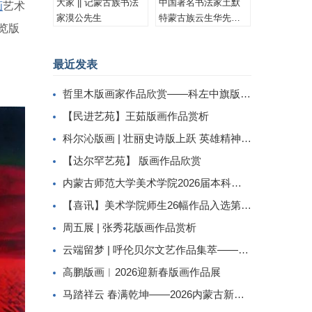
大家 || 记蒙古族书法
中国著名书法家土默
画
艺术
家漠公先生
特蒙古族云生华先生
览版
书法作品集锦
最近发表
哲里木版画家作品欣赏——科左中旗版画家李忠斌作品赏析
【民进艺苑】王茹版画作品赏析
科尔沁版画 | 壮丽史诗版上跃 英雄精神画中传
【达尔罕艺苑】 版画作品欣赏
内蒙古师范大学美术学院2026届本科生毕业作品展美术学专业（版画方向）
【喜讯】美术学院师生26幅作品入选第二届内蒙古自治区小版画暨藏书票展
周五展 | 张秀花版画作品赏析
云端留梦 | 呼伦贝尔文艺作品集萃——姜识民版画选登
高鹏版画︱2026迎新春版画作品展
马踏祥云 春满乾坤——2026内蒙古新春民间工艺美术线上展（三）