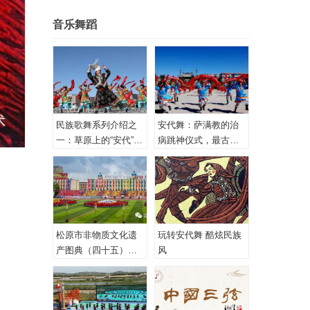
音乐舞蹈
民族歌舞系列介绍之
安代舞：萨满教的治
一：草原上的“安代”和
病跳神仪式，最古老
安代舞
的心理治疗！
松原市非物质文化遗
玩转安代舞 酷炫民族
产图典（四十五）蒙
风
古族安代舞