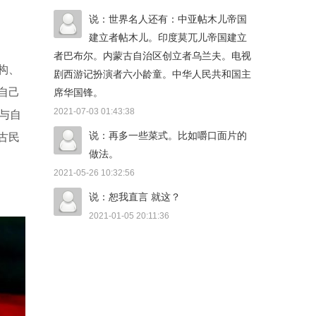
说：世界名人还有：中亚帖木儿帝国
建立者帖木儿。印度莫兀儿帝国建立
者巴布尔。内蒙古自治区创立者乌兰夫。电视
构、
剧西游记扮演者六小龄童。中华人民共和国主
自己
席华国锋。
2021-07-03 01:43:38
与自
说：再多一些菜式。比如嚼口面片的
古民
做法。
2021-05-26 10:32:56
说：恕我直言 就这？
2021-01-05 20:11:36