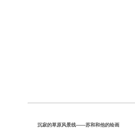
沉寂的草原风景线
——
苏和和他的绘画