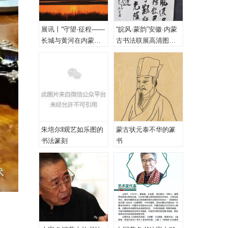
展讯丨“守望·征程——
“皖风·蒙韵”安徽·内蒙
长城与黄河在内蒙古
古书法联展高清图
乌海首次拥抱”主题摄
（一、特邀作品）
影展
朱培尔‖观艺如乐图的
蒙古状元泰不华的篆
书法篆刻
书