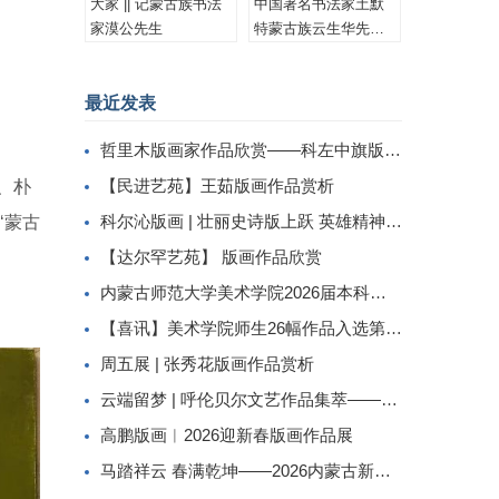
大家 || 记蒙古族书法
中国著名书法家土默
家漠公先生
特蒙古族云生华先生
书法作品集锦
最近发表
哲里木版画家作品欣赏——科左中旗版画家李忠斌作品赏析
【民进艺苑】王茹版画作品赏析
、朴
科尔沁版画 | 壮丽史诗版上跃 英雄精神画中传
‘蒙古
【达尔罕艺苑】 版画作品欣赏
内蒙古师范大学美术学院2026届本科生毕业作品展美术学专业（版画方向）
【喜讯】美术学院师生26幅作品入选第二届内蒙古自治区小版画暨藏书票展
周五展 | 张秀花版画作品赏析
云端留梦 | 呼伦贝尔文艺作品集萃——姜识民版画选登
高鹏版画︱2026迎新春版画作品展
马踏祥云 春满乾坤——2026内蒙古新春民间工艺美术线上展（三）