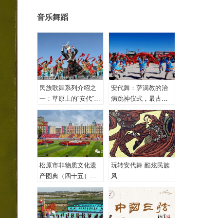
音乐舞蹈
民族歌舞系列介绍之
安代舞：萨满教的治
一：草原上的“安代”和
病跳神仪式，最古老
安代舞
的心理治疗！
松原市非物质文化遗
玩转安代舞 酷炫民族
产图典（四十五）蒙
风
古族安代舞