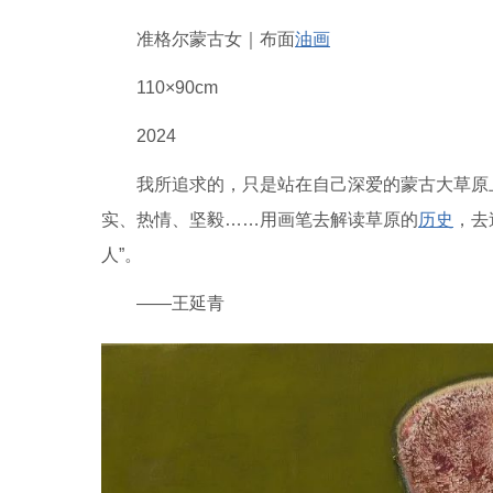
准格尔蒙古女｜布面
油画
110×90cm
2024
我所追求的，只是站在自己深爱的蒙古大草原
实、热情、坚毅……用画笔去解读草原的
历史
，去
人”。
——王延青