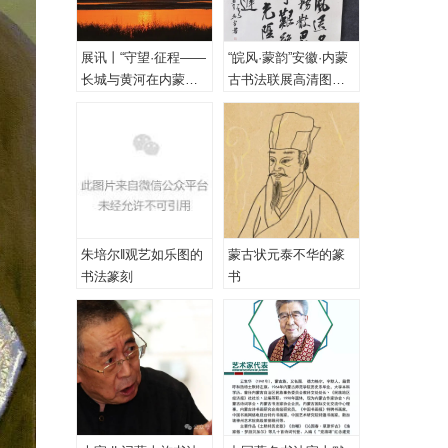
展讯丨“守望·征程——
“皖风·蒙韵”安徽·内蒙
长城与黄河在内蒙古
古书法联展高清图
乌海首次拥抱”主题摄
（一、特邀作品）
影展
朱培尔‖观艺如乐图的
蒙古状元泰不华的篆
书法篆刻
书