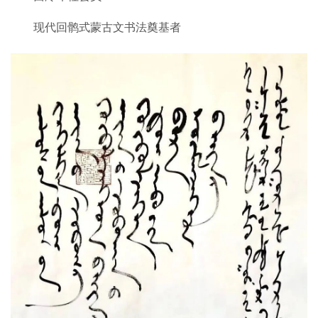
现代回鹘式蒙古文书法奠基者