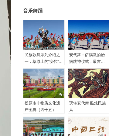
音乐舞蹈
民族歌舞系列介绍之
安代舞：萨满教的治
一：草原上的“安代”和
病跳神仪式，最古老
安代舞
的心理治疗！
松原市非物质文化遗
玩转安代舞 酷炫民族
产图典（四十五）蒙
风
古族安代舞