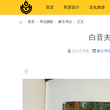
首页
草原设计
文化旅游
首页
书法摄影
蒙古书法
正文
白音
›
›
›
›
元火工作室
蒙古书