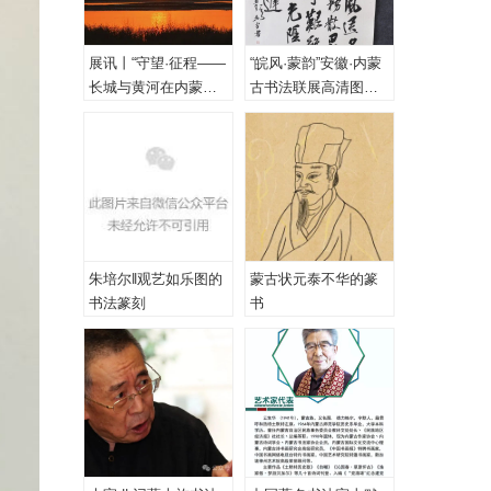
展讯丨“守望·征程——
“皖风·蒙韵”安徽·内蒙
长城与黄河在内蒙古
古书法联展高清图
乌海首次拥抱”主题摄
（一、特邀作品）
影展
朱培尔‖观艺如乐图的
蒙古状元泰不华的篆
书法篆刻
书