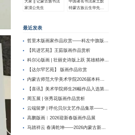
大家 || 记蒙古族书法
中国著名书法家土默
家漠公先生
特蒙古族云生华先生
书法作品集锦
最近发表
哲里木版画家作品欣赏——科左中旗版画家李忠斌作品赏析
【民进艺苑】王茹版画作品赏析
科尔沁版画 | 壮丽史诗版上跃 英雄精神画中传
【达尔罕艺苑】 版画作品欣赏
内蒙古师范大学美术学院2026届本科生毕业作品展美术学专业（版画方向）
【喜讯】美术学院师生26幅作品入选第二届内蒙古自治区小版画暨藏书票展
周五展 | 张秀花版画作品赏析
云端留梦 | 呼伦贝尔文艺作品集萃——姜识民版画选登
高鹏版画︱2026迎新春版画作品展
马踏祥云 春满乾坤——2026内蒙古新春民间工艺美术线上展（三）