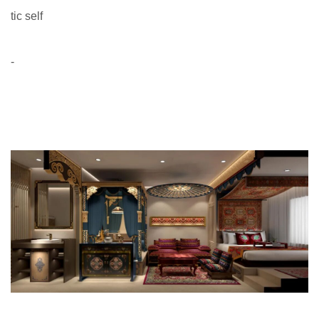
tic self
-