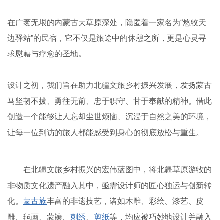
在广袤无垠的内蒙古大草原深处，隐匿着一家名为“悠牧天
边驿站”的民宿，它不仅是旅途中的休憩之所，更是心灵寻
求慰藉与疗愈的圣地。
设计之初，我们旨在助力北疆文旅乡村振兴发展，发扬蒙古
马坚韧不拔、勇往无前、忠于职守、甘于奉献的精神。借此
创造一个能够让人忘却尘世烦恼、沉浸于自然之美的环境，
让每一位到访的旅人都能感受到身心的彻底放松与重生。
在北疆文旅乡村振兴的宏伟蓝图中，将北疆草原游牧的
非物质文化遗产融入其中，亟需设计师的匠心独运与创新转
化。
蒙古族
丰富的非遗技艺，诸如木雕、彩绘、漆艺、皮
雕、毡画、蒙镶、
刺绣
、
剪纸
等，均应被巧妙地设计并融入