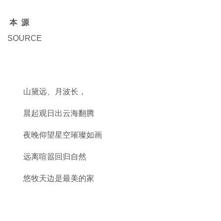
本 源
SOURCE
山黛远、月波长，
晨起观日出云海翻腾
夜晚仰望星空璀璨如画
远离喧嚣回归自然
悠牧天边是最美的家