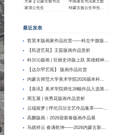
大家 || 记蒙古族书法
中国著名书法家土默
家漠公先生
特蒙古族云生华先生
书法作品集锦
最近发表
哲里木版画家作品欣赏——科左中旗版画家李忠斌作品赏析
【民进艺苑】王茹版画作品赏析
科尔沁版画 | 壮丽史诗版上跃 英雄精神画中传
【达尔罕艺苑】 版画作品欣赏
内蒙古师范大学美术学院2026届本科生毕业作品展美术学专业（版画方向）
【喜讯】美术学院师生26幅作品入选第二届内蒙古自治区小版画暨藏书票展
周五展 | 张秀花版画作品赏析
云端留梦 | 呼伦贝尔文艺作品集萃——姜识民版画选登
高鹏版画︱2026迎新春版画作品展
马踏祥云 春满乾坤——2026内蒙古新春民间工艺美术线上展（三）