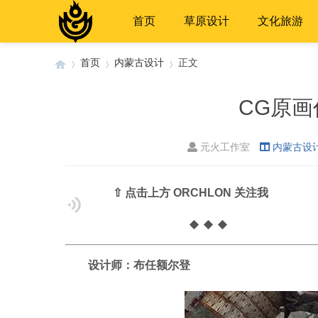
首页
草原设计
文化旅游
首页
内蒙古设计
正文
CG原画
›
›
›
元火工作室
内蒙古设
⇧ 点击上方
ORCHLON
关注我
◆
◆ ◆
设计师：布任额尔登