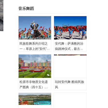
音乐舞蹈
民族歌舞系列介绍之
安代舞：萨满教的治
一：草原上的“安代”和
病跳神仪式，最古老
安代舞
的心理治疗！
松原市非物质文化遗
玩转安代舞 酷炫民族
产图典（四十五）蒙
风
古族安代舞