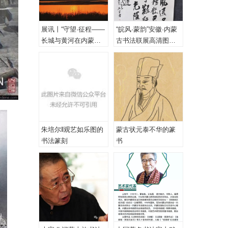
展讯丨“守望·征程——
“皖风·蒙韵”安徽·内蒙
长城与黄河在内蒙古
古书法联展高清图
乌海首次拥抱”主题摄
（一、特邀作品）
影展
朱培尔‖观艺如乐图的
蒙古状元泰不华的篆
书法篆刻
书