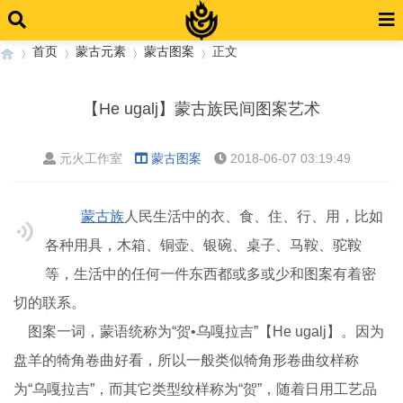
首页
蒙古元素
蒙古图案
正文
【He ugalj】蒙古族民间图案艺术
›
›
›
›
元火工作室
蒙古图案
2018-06-07 03:19:49
蒙古族
人民生活中的衣、食、住、行、用，比如
各种用具，木箱、铜壶、银碗、桌子、马鞍、驼鞍
等，生活中的任何一件东西都或多或少和图案有着密
切的联系。
图案一词，蒙语统称为“贺•乌嘎拉吉”【He ugalj】。因为
盘羊的犄角卷曲好看，所以一般类似犄角形卷曲纹样称
为“乌嘎拉吉”，而其它类型纹样称为“贺”，随着日用工艺品