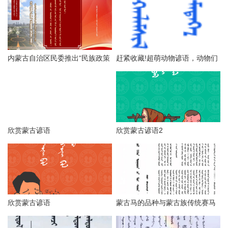
内蒙古自治区民委推出“民族政策
赶紧收藏!超萌动物谚语，动物们
宣传月”海报（第一辑），附高清
更呆萌可爱！
海报下载链接
欣赏蒙古谚语
欣赏蒙古谚语2
欣赏蒙古谚语
蒙古马的品种与蒙古族传统赛马
技巧