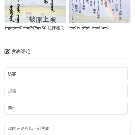
ᠨᠡᠷᠡᠢᠳᠦᠯ ᠰᠡᠷᠭᠦᠭᠡᠯᠲᠡ50 法律相关
ᠦᠷ᠎ᠡ ᠵᠢᠮᠢᠰ ᠤᠳ ᠦᠨ
蒙古语名词
ᠳᠠᠭᠣᠳᠠᠯᠭ᠎ᠠ干果蒙古语名称
发表评论