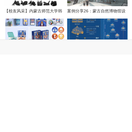
【校友风采】内蒙古师范大学韩
案例分享26：蒙古自然博物馆设
海燕教授团队：基于感性工学和
计方案
AIGC的蒙古族马鞍造型座椅设计
作品展示 | 第九届华灿奖获奖作
设计与传播 | 基于文化基因理念
品
的蒙古包信息可视化设计
骏马生风·设计有灵 | 文创作品分
游牧性的未来启示 - 现代蒙古包
享
装置——無热凉亭 / 阁尔建筑
发表评论