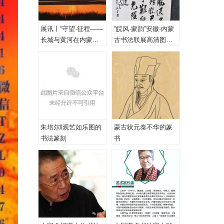
展讯丨“守望·征程——
“皖风·蒙韵”安徽·内蒙
长城与黄河在内蒙古
古书法联展高清图
乌海首次拥抱”主题摄
（一、特邀作品）
影展
朱培尔‖观艺如乐图的
蒙古状元泰不华的篆
书法篆刻
书