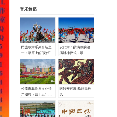
音乐舞蹈
民族歌舞系列介绍之
安代舞：萨满教的治
一：草原上的“安代”和
病跳神仪式，最古老
安代舞
的心理治疗！
松原市非物质文化遗
玩转安代舞 酷炫民族
产图典（四十五）蒙
风
古族安代舞