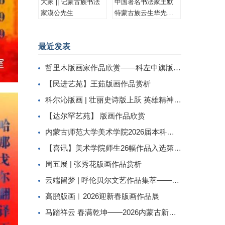
大家 || 记蒙古族书法
中国著名书法家土默
家漠公先生
特蒙古族云生华先生
书法作品集锦
最近发表
哲里木版画家作品欣赏——科左中旗版画家李忠斌作品赏析
【民进艺苑】王茹版画作品赏析
科尔沁版画 | 壮丽史诗版上跃 英雄精神画中传
【达尔罕艺苑】 版画作品欣赏
内蒙古师范大学美术学院2026届本科生毕业作品展美术学专业（版画方向）
【喜讯】美术学院师生26幅作品入选第二届内蒙古自治区小版画暨藏书票展
周五展 | 张秀花版画作品赏析
云端留梦 | 呼伦贝尔文艺作品集萃——姜识民版画选登
高鹏版画︱2026迎新春版画作品展
马踏祥云 春满乾坤——2026内蒙古新春民间工艺美术线上展（三）