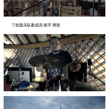
▽杭盖乐队新成员 鼓手 周浩