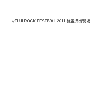
▽与著名吉他手Marc Ribot 在后台相遇
他参与了杭盖《远走的人》这张专辑的录制
▽FUJI ROCK FESTIVAL 2011现场照片
▽
FUJI ROCK FESTIVAL 2011 杭盖演出现场