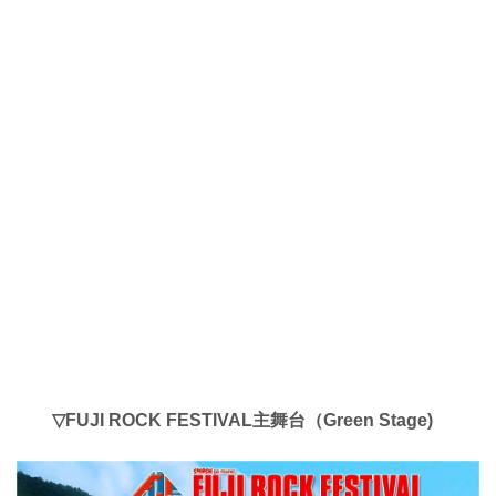
▽
FUJI ROCK
FESTIVAL
主舞台（Green Stage)