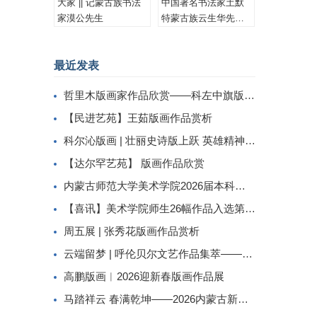
大家 || 记蒙古族书法
中国著名书法家土默
家漠公先生
特蒙古族云生华先生
书法作品集锦
最近发表
哲里木版画家作品欣赏——科左中旗版画家李忠斌作品赏析
【民进艺苑】王茹版画作品赏析
科尔沁版画 | 壮丽史诗版上跃 英雄精神画中传
【达尔罕艺苑】 版画作品欣赏
内蒙古师范大学美术学院2026届本科生毕业作品展美术学专业（版画方向）
【喜讯】美术学院师生26幅作品入选第二届内蒙古自治区小版画暨藏书票展
周五展 | 张秀花版画作品赏析
云端留梦 | 呼伦贝尔文艺作品集萃——姜识民版画选登
高鹏版画︱2026迎新春版画作品展
马踏祥云 春满乾坤——2026内蒙古新春民间工艺美术线上展（三）