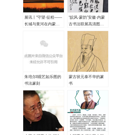
展讯丨“守望·征程——
“皖风·蒙韵”安徽·内蒙
长城与黄河在内蒙古
古书法联展高清图
乌海首次拥抱”主题摄
（一、特邀作品）
影展
朱培尔‖观艺如乐图的
蒙古状元泰不华的篆
书法篆刻
书