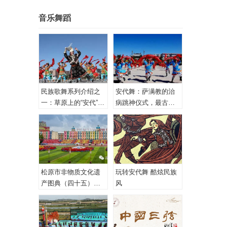
音乐舞蹈
民族歌舞系列介绍之
安代舞：萨满教的治
一：草原上的“安代”和
病跳神仪式，最古老
安代舞
的心理治疗！
松原市非物质文化遗
玩转安代舞 酷炫民族
产图典（四十五）蒙
风
古族安代舞