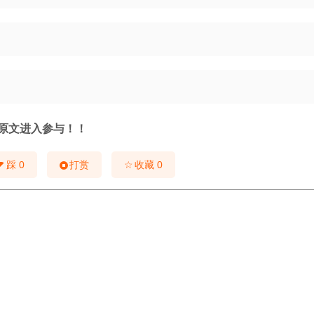
原文
进入参与！！
☆
踩
0
打赏
收藏
0