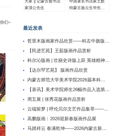
大家 || 记蒙古族书法
中国著名书法家土默
家漠公先生
特蒙古族云生华先生
书法作品集锦
你们~
最近发表
哲里木版画家作品欣赏——科左中旗版画家李忠斌作品赏析
【民进艺苑】王茹版画作品赏析
科尔沁版画 | 壮丽史诗版上跃 英雄精神画中传
【达尔罕艺苑】 版画作品欣赏
内蒙古师范大学美术学院2026届本科生毕业作品展美术学专业（版画方向）
【喜讯】美术学院师生26幅作品入选第二届内蒙古自治区小版画暨藏书票展
周五展 | 张秀花版画作品赏析
云端留梦 | 呼伦贝尔文艺作品集萃——姜识民版画选登
高鹏版画︱2026迎新春版画作品展
马踏祥云 春满乾坤——2026内蒙古新春民间工艺美术线上展（三）