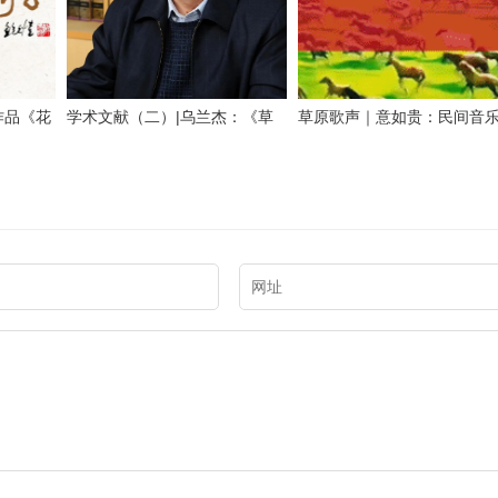
作品《花
学术文献（二）|乌兰杰：《草
草原歌声｜意如贵：民间音
原牧歌的音乐特点》上篇
述史研究的实践拓展与理论
——以蒙古族民间音乐为例