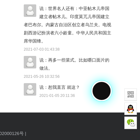
说：世界名人还有：中亚帖木儿帝国
建立者帖木儿。印度莫兀儿帝国建立
者巴布尔。内蒙古自治区创立者乌兰夫。电视
剧西游记扮演者六小龄童。中华人民共和国主
席华国锋。
2021-07-03 01:43:38
说：再多一些菜式。比如嚼口面片的
做法。
2021-05-26 10:32:56
说：恕我直言 就这？
2021-01-05 20:11:36
2000126号
|