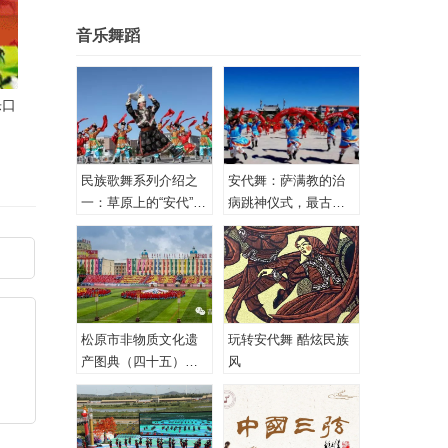
音乐舞蹈
乐口
延伸
民族歌舞系列介绍之
安代舞：萨满教的治
一：草原上的“安代”和
病跳神仪式，最古老
安代舞
的心理治疗！
松原市非物质文化遗
玩转安代舞 酷炫民族
产图典（四十五）蒙
风
古族安代舞