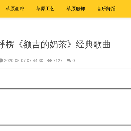
草原画廊
草原工艺
草原服饰
音乐舞蹈
呼楞《额吉的奶茶》经典歌曲
2020-05-07 07:44:30
7127
0