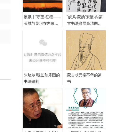
展讯丨“守望·征程——
“皖风·蒙韵”安徽·内蒙
长城与黄河在内蒙古
古书法联展高清图
乌海首次拥抱”主题摄
（一、特邀作品）
影展
朱培尔‖观艺如乐图的
蒙古状元泰不华的篆
书法篆刻
书