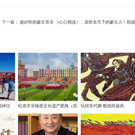
下一篇：
超好听的蒙古音乐 《心心相连》，送给全天下的蒙古人！祝福
跳神仪
松原市非物质文化遗产图典（四
玩转安代舞 酷炫民族风
！
十五）蒙古族安代舞