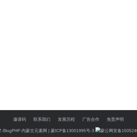
邀请码
联系我们
发展历程
广告合作
免责声明
Z-BlogPHP
内蒙古元素网 |
蒙ICP备13001995号-3
蒙公网安备1505240