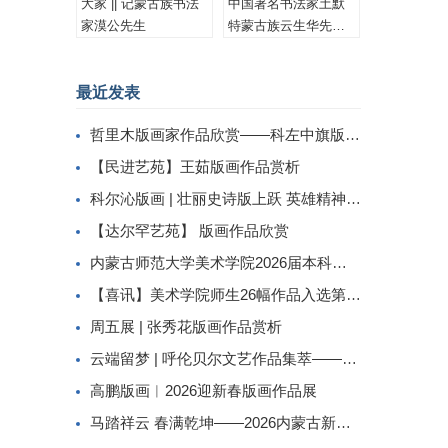
大家 || 记蒙古族书法
中国著名书法家土默
家漠公先生
特蒙古族云生华先生
书法作品集锦
最近发表
哲里木版画家作品欣赏——科左中旗版画家李忠斌作品赏析
【民进艺苑】王茹版画作品赏析
科尔沁版画 | 壮丽史诗版上跃 英雄精神画中传
【达尔罕艺苑】 版画作品欣赏
内蒙古师范大学美术学院2026届本科生毕业作品展美术学专业（版画方向）
【喜讯】美术学院师生26幅作品入选第二届内蒙古自治区小版画暨藏书票展
周五展 | 张秀花版画作品赏析
云端留梦 | 呼伦贝尔文艺作品集萃——姜识民版画选登
高鹏版画︱2026迎新春版画作品展
马踏祥云 春满乾坤——2026内蒙古新春民间工艺美术线上展（三）