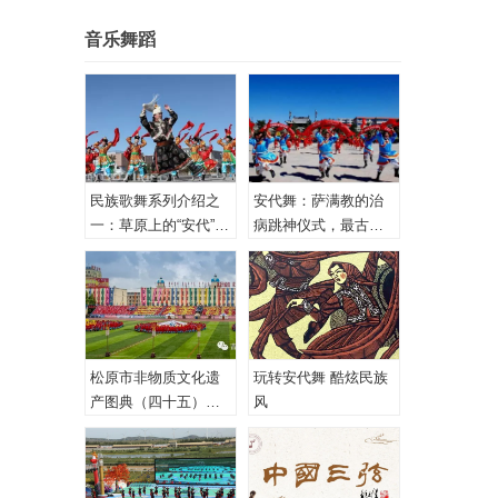
音乐舞蹈
民族歌舞系列介绍之
安代舞：萨满教的治
一：草原上的“安代”和
病跳神仪式，最古老
安代舞
的心理治疗！
松原市非物质文化遗
玩转安代舞 酷炫民族
产图典（四十五）蒙
风
古族安代舞