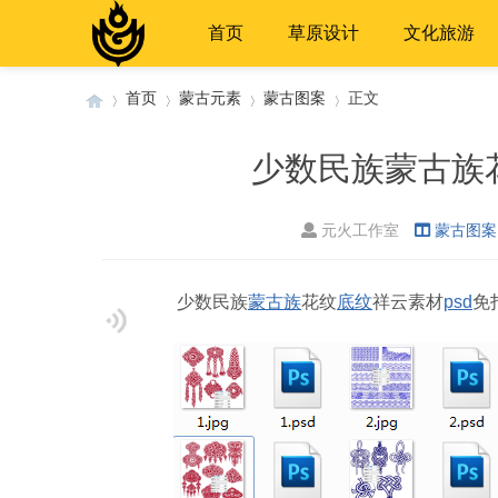
首页
草原设计
文化旅游
首页
蒙古元素
蒙古图案
正文
少数民族蒙古族
›
›
›
›
元火工作室
蒙古图案
少数民族
蒙古族
花纹
底纹
祥云素材
psd
免