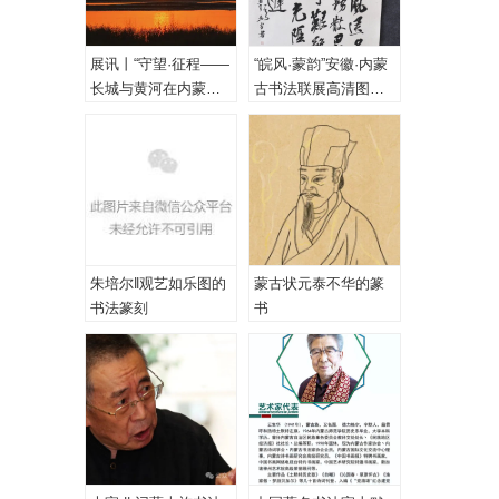
展讯丨“守望·征程——
“皖风·蒙韵”安徽·内蒙
长城与黄河在内蒙古
古书法联展高清图
乌海首次拥抱”主题摄
（一、特邀作品）
影展
朱培尔‖观艺如乐图的
蒙古状元泰不华的篆
书法篆刻
书