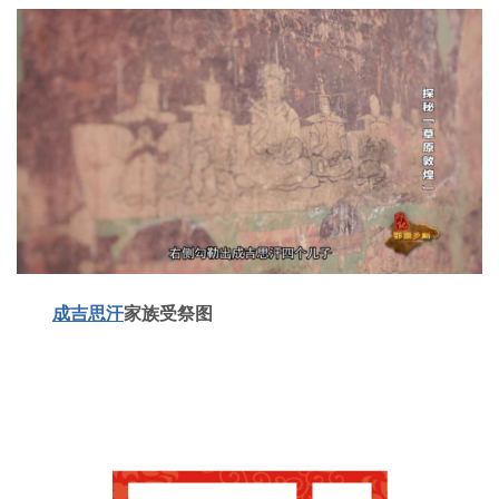
成吉思汗
家族受祭图