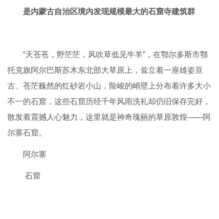
是内蒙古自治区境内发现规模最大的石窟寺建筑群
“天苍苍，野茫茫，风吹草低见牛羊”，在鄂尔多斯市鄂
托克旗阿尔巴斯苏木东北部大草原上，耸立着一座雄姿亘
古、苍茫巍然的红砂岩小山，险峻的峭壁上分布着许多大小
不一的石窟，这些石窟历经千年风雨洗礼却仍旧保存完好，
散发着震撼人心魅力，这里就是神奇瑰丽的草原敦煌——阿
尔寨石窟。
阿尔寨
石窟