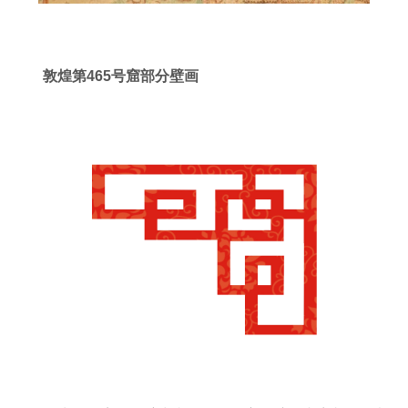
敦煌第465号窟部分壁画