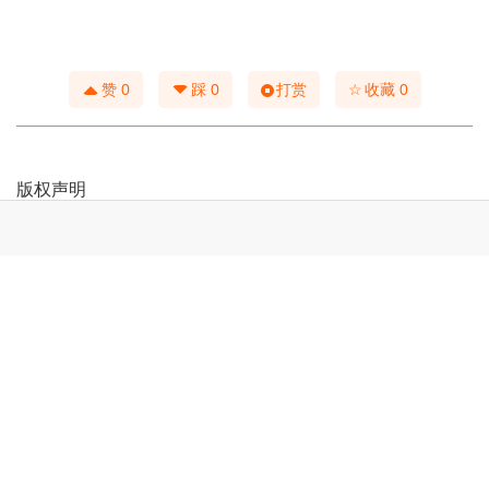
☆
赞
0
踩
0
打赏
收藏
0
版权声明
本文仅代表作者观点，不代表本站立场。
本文系作者授权发表，未经许可，不得转载。
本文链接：
http://mgl9.com/post/4476.html
上一篇：
已故蒙古国荣誉画家桑吉德作品欣赏，画中有意，意中有
话
下一篇：
蒙古语电影《白云之下》已经上映了