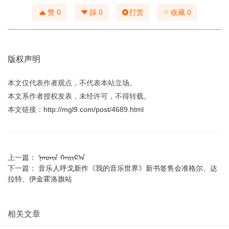
☆
赞
0
踩
0
打赏
收藏
0
版权声明
本文仅代表作者观点，不代表本站立场。
本文系作者授权发表，未经许可，不得转载。
本文链接：
http://mgl9.com/post/4689.html
上一篇：
ᠨᠠᠨᠳᠢᠨ ᠬᠠᠢᠢᠷ᠎ᠠ
下一篇：
音乐人呼戈新作《我的音乐世界》新书签售会准格尔、达
拉特、伊金霍洛旗站
相关文章