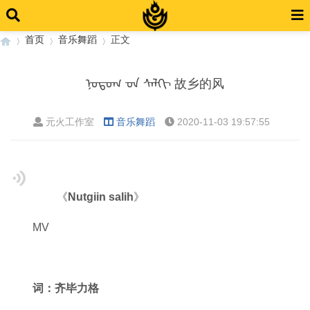
首页
音乐舞蹈
正文
ᠨᠤᠲᠤᠭ ᠊ᠤᠨ ᠰᠠᠯᠬᠢ 故乡的风
›
›
›
元火工作室
音乐舞蹈
2020-11-03 19:57:55
《
Nutgiin salih
》
MV
词：齐毕力格