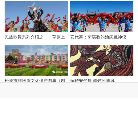
民族歌舞系列介绍之一：草原上
安代舞：萨满教的治病跳神仪
的“安代”和安代舞
式，最古老的心理治疗！
松原市非物质文化遗产图典（四
玩转安代舞 酷炫民族风
十五）蒙古族安代舞
北疆文化·科右中旗印记 | 全区安
学术论文 | 蒙古国三弦作品《花
代之乡
马》的研究与思考