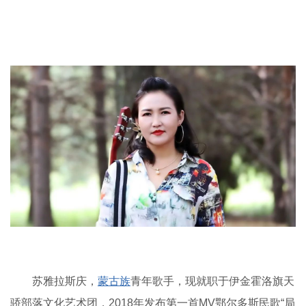
苏雅拉斯庆，
蒙古族
青年歌手，现就职于伊金霍洛旗天
骄部落文化艺术团，2018年发布第一首MV鄂尔多斯民歌“局