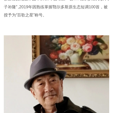
子补隆” ,2019年因熟练掌握鄂尔多斯原生态短调100首，被
授予为“百歌之星”称号。