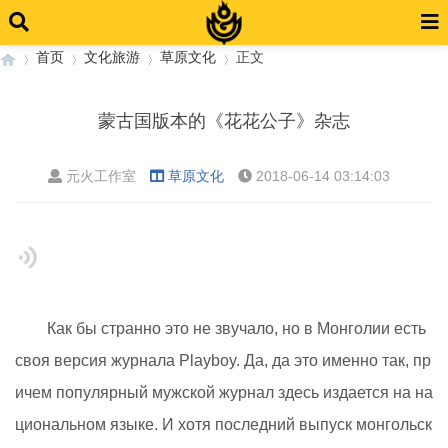
首页
文化旅游
草原文化
正文
蒙古国版本的《花花公子》杂志
›
›
›
›
元火工作室
草原文化
2018-06-14 03:14:03
Как бы странно это не звучало, но в Монголии есть
своя версия журнала Playboy. Да, да это именно так, пр
ичем популярный мужской журнал здесь издается на на
циональном языке. И хотя последний выпуск монгольск