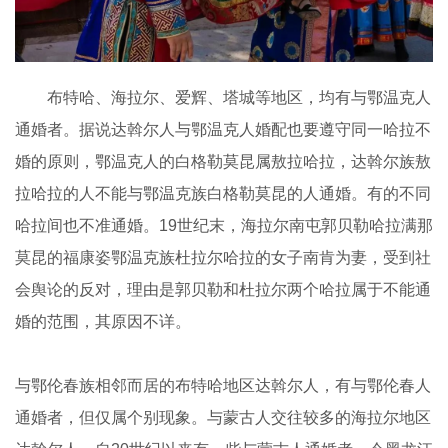
布特哈、海拉尔、爱辉、塔城等地区，均有与鄂温克人
通婚者。据说达斡尔人与鄂温克人婚配也要遵守同一哈拉不
婚的原则，鄂温克人的白格勒莫昆属敖拉哈拉，达斡尔族敖
拉哈拉的人不能与鄂温克族白格勒莫昆的人通婚。有的不同
哈拉间也不准通婚。19世纪末，海拉尔南屯郭贝勒哈拉满那
莫昆的福康姿鄂温克族杜拉尔哈拉的女子南肯为妻，受到社
会舆论的反对，理由是郭贝勒和杜拉尔两个哈拉属于不能通
婚的范围，其原因不详。
与鄂伦春族相邻而居的布特哈地区达斡尔人，有与鄂伦春人
通婚者，但仅属个别现象。与蒙古人交往较多的海拉尔地区