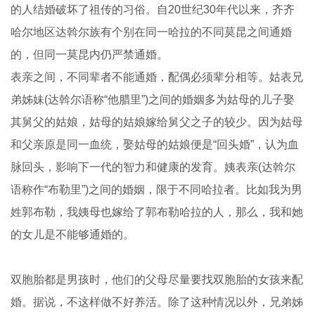
的人结婚破坏了祖传的习俗。自20世纪30年代以来，齐齐
哈尔地区达斡尔族有个别在同一哈拉的不同莫昆之间通婚
的，但同一莫昆内仍严禁通婚。
表亲之间，不同辈者不能通婚，配偶必须辈分相等。姑表兄
弟姊妹(达斡尔语称“他腊里”)之间的婚姻多为姑母的儿子娶
其舅父的姑娘，姑母的姑娘嫁给舅父之子的较少。因为姑母
和父亲原是同一血统，娶姑母的姑娘便是“回头婚”，认为血
脉回头，影响下一代的智力和健康的发育。姨表亲(达斡尔
语称作“布勒里”)之间的婚姻，限于不同哈拉者。比如我为男
姓郭布勒，我姨母也嫁给了郭布勒哈拉的人，那么，我和她
的女儿是不能够通婚的。
双胞胎都是男孩时，他们的父母尽量要找双胞胎的女孩来配
婚。据说，不这样做不好养活。除了这种情况以外，兄弟姊