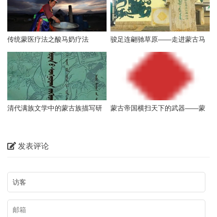
传统蒙医疗法之酸马奶疗法
骏足连翩驰草原——走进蒙古马
文化博物馆
清代满族文学中的蒙古族描写研
蒙古帝国横扫天下的武器——蒙
究
古马
发表评论