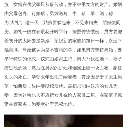
族，女婿在岳父家只从事劳动，并不继承女方的财产。婚姻
由父母包办。订婚后，男方送马、牛、猪、羊、酒，称
为“大礼”。这一天，姑娘要躲起来，不见未婚夫，结婚便同
房。婚礼一般在春暖花开时举行，按照传统惯例，男方要迎
着初升的太阳去接新娘，预祝新的家族如旭日一样，永远幸
福美满。离婚被认为是不吉利的事，如果男方坚持离婚，要
举行特殊的仪式。仪式由娘家主持，男人扑伏在地下，妻子
跨过他的颈，然后在男家的炉灶和烟囱上缠一块白布，象征
丈夫的死亡。清朝末年出现了纳妾者，其原因是妻子未生男
孩，怕断后，故纳妾以续后代。最初只能纳奴隶的女儿为
妾，因为达斡尔人不愿把女儿嫁给人家做二房。在家庭里原
妻掌管家务，为妾者处于无权地位。