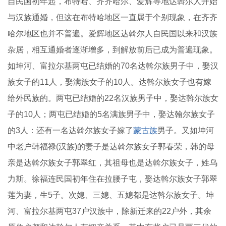
自民国初年起，布特哈、齐齐哈尔、爱辉等地达斡尔人开始
与汉族通婚，但这在布特哈地区一直属于个别现象，在齐齐
哈尔地区也并不普遍。爱辉地区达斡尔人自民国以来和汉族
杂居，相互通婚者逐渐增多，到解放前后已成为普遍现象。
如坤河、富拉尔基两屯已结婚的70名达斡尔族男子中，娶汉
族女子的11人，娶满族女子的10人。达斡尔族女子也有嫁
给外民族的。两屯已结婚的22名汉族男子中，娶达斡尔族女
子的10人；两屯已结婚的5名满族男子中，娶达翰尔族女子
的3人：还有一名达斡尔族女子嫁了
蒙古族
男子。又如坤河
中老户韩福禄(汉族)的妻子是达斡尔族女子郭春荣，韩的母
亲是达斡尔族女子郭翠红，其祖母也是达斡尔族女子，姓乌
力斯。徐福连民国初年住在拉腰子屯，娶达斡尔族女子郭翠
莲为妻，生5子。次媳、三媳、五媳都是达斡尔族女子。坤
河、富拉尔基两屯37户汉族中，除新迁来的22户外，其余