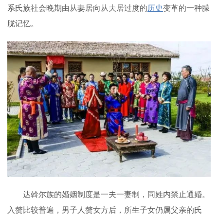
系氏族社会晚期由从妻居向从夫居过度的
历史
变革的一种朦
胧记忆。
达斡尔族的婚姻制度是一夫一妻制，同姓内禁止通婚。
入赘比较普遍，男子人赘女方后，所生子女仍属父亲的氏