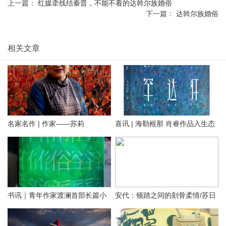
上一篇：
红媒牵线结秦晋，不能不看的达斡尔族婚俗
下一篇：
达斡尔族婚俗
相关文章
名家名作 | 作家——苏莉
喜讯 | 海勒根那 肖睿作品入生态
文学双年奖提名
书讯｜青年作家渡澜首部长篇小
安代：顿踏之间的刻骨柔情/苏日
说《常俗派》出版发行
塔拉图/