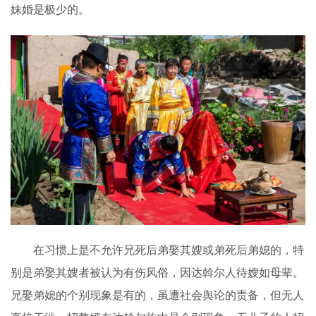
妹婚是极少的。
在习惯上是不允许兄死后弟娶其嫂或弟死后弟媳的，特
别是弟娶其嫂者被认为有伤风俗，因达斡尔人待嫂如母辈。
兄娶弟媳的个别现象是有的，虽遭社会舆论的责备，但无人