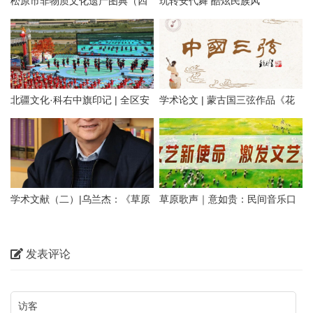
松原市非物质文化遗产图典（四
玩转安代舞 酷炫民族风
十五）蒙古族安代舞
北疆文化·科右中旗印记 | 全区安
学术论文 | 蒙古国三弦作品《花
代之乡
马》的研究与思考
学术文献（二）|乌兰杰：《草原
草原歌声｜意如贵：民间音乐口
牧歌的音乐特点》上篇
述史研究的实践拓展与理论延伸
——以蒙古族民间音乐为例
发表评论