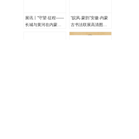
展讯丨“守望·征程——
“皖风·蒙韵”安徽·内蒙
长城与黄河在内蒙古
古书法联展高清图
乌海首次拥抱”主题摄
（一、特邀作品）
影展
朱培尔‖观艺如乐图的
蒙古状元泰不华的篆
书法篆刻
书