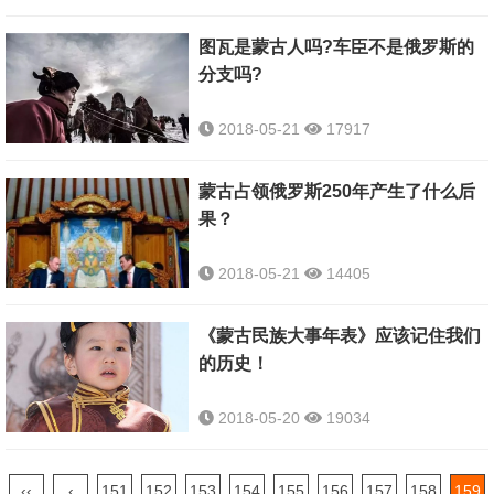
图瓦是蒙古人吗?车臣不是俄罗斯的
分支吗?
2018-05-21
17917
蒙古占领俄罗斯250年产生了什么后
果？
2018-05-21
14405
《蒙古民族大事年表》应该记住我们
的历史！
2018-05-20
19034
‹‹
‹
151
152
153
154
155
156
157
158
159