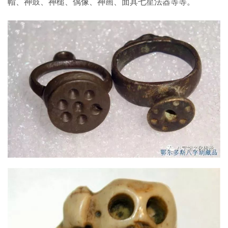
帽、神鼓、神槌、偶像、神画、面具七星法器等等。