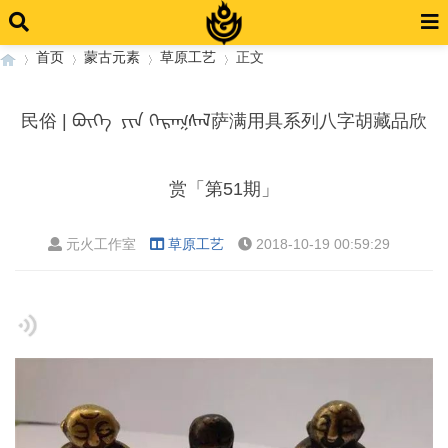
首页
蒙古元素
草原工艺
正文
民俗 | ᠪᠦᠭᠡ ᠶᠢᠨ ᠬᠡᠷᠡᠭᠰᠡᠯ萨满用具系列八字胡藏品欣
›
›
›
›
赏「第51期」
元火工作室
草原工艺
2018-10-19 00:59:29