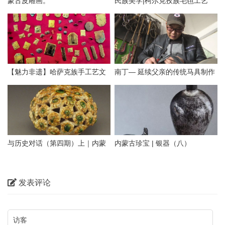
蒙古皮雕画。
民族美学|柯尔克孜族毛毡工艺
【魅力非遗】哈萨克族手工艺文
南丁— 延续父亲的传统马具制作
化（六）
技艺【蒙古文】
与历史对话（第四期）上｜内蒙
内蒙古珍宝 | 银器（八）
古出土的辽金西夏元陶瓷器
发表评论