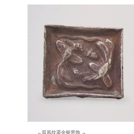
←
双凤纹鎏金银带饰
→