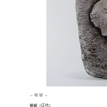
←
银 铤
→
银铤（辽代）