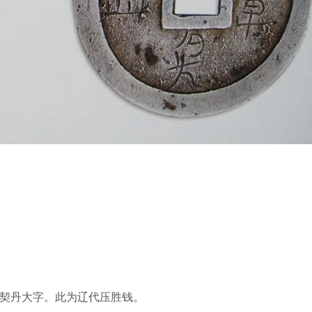
刻契丹大字。此为辽代压胜钱。