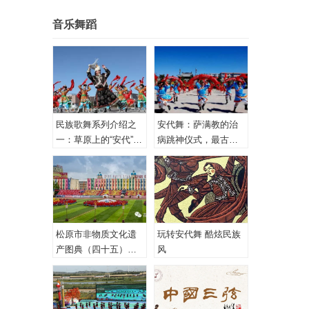
音乐舞蹈
民族歌舞系列介绍之
安代舞：萨满教的治
一：草原上的“安代”和
病跳神仪式，最古老
安代舞
的心理治疗！
松原市非物质文化遗
玩转安代舞 酷炫民族
产图典（四十五）蒙
风
古族安代舞