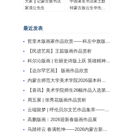
大家 || 记蒙古族书法
中国著名书法家土默
家漠公先生
特蒙古族云生华先生
书法作品集锦
最近发表
哲里木版画家作品欣赏——科左中旗版画家李忠斌作品赏析
【民进艺苑】王茹版画作品赏析
科尔沁版画 | 壮丽史诗版上跃 英雄精神画中传
【达尔罕艺苑】 版画作品欣赏
内蒙古师范大学美术学院2026届本科生毕业作品展美术学专业（版画方向）
【喜讯】美术学院师生26幅作品入选第二届内蒙古自治区小版画暨藏书票展
周五展 | 张秀花版画作品赏析
云端留梦 | 呼伦贝尔文艺作品集萃——姜识民版画选登
高鹏版画︱2026迎新春版画作品展
马踏祥云 春满乾坤——2026内蒙古新春民间工艺美术线上展（三）