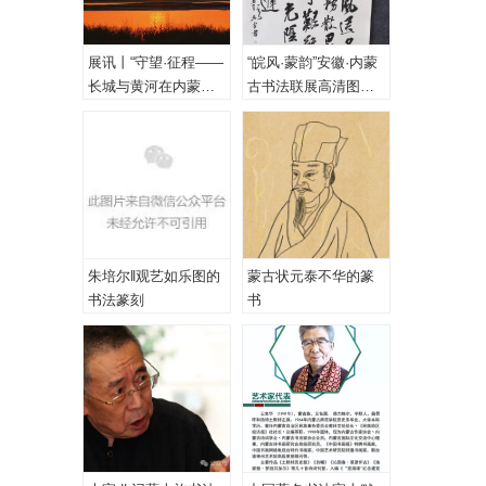
展讯丨“守望·征程——
“皖风·蒙韵”安徽·内蒙
长城与黄河在内蒙古
古书法联展高清图
乌海首次拥抱”主题摄
（一、特邀作品）
影展
朱培尔‖观艺如乐图的
蒙古状元泰不华的篆
书法篆刻
书