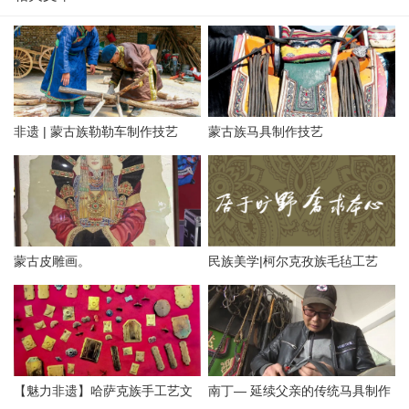
非遗 | 蒙古族勒勒车制作技艺
蒙古族马具制作技艺
蒙古皮雕画。
民族美学|柯尔克孜族毛毡工艺
【魅力非遗】哈萨克族手工艺文
南丁— 延续父亲的传统马具制作