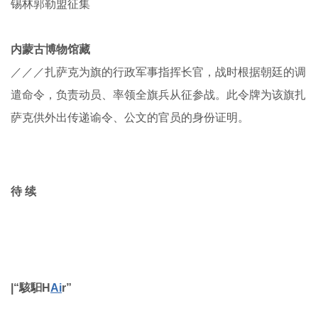
乌兰察布市征集
乌兰察布市博物馆藏
／／／此牌为乌兰察布盟盟长颁予属下官员在境内驿站换乘
马匹食宿的凭证。盟长为其行政职位，贝子为清廷赐予爵
位。
←鄂尔多斯右翼中旗扎萨克令牌→
鄂
尔多斯右翼中旗扎萨克令牌（清代）
银、木
高16.5厘米、宽10.5厘米