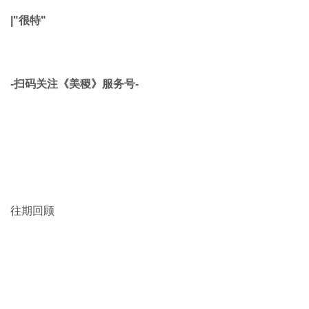
锡林郭勒盟征集
内蒙古博物馆
藏
／／／扎萨克为旗的行政军事指挥长官，战时根据朝廷的调
遣命令，负责动员、率领全旗兵从征参战。此令牌为该旗扎
萨克供外出传递谕令、公文的官员的身份证明。
待 续
|“駭馹H
Ai
r”