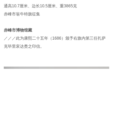
通高10.7厘米、边长10.5厘米、重3865克
赤峰市翁牛特旗征集
赤峰市博物馆藏
／／／此为康熙二十五年（1686）颁予右旗内第三任扎萨
克毕里衮达赉之印信。