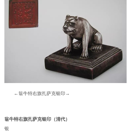
←翁牛特右旗扎萨克银印→
翁牛特右旗扎萨克银印（清代）
银