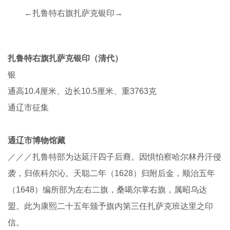
←扎鲁特右旗扎萨克银印→
扎鲁特右旗扎萨克银印（清代）
银
通高10.4厘米、边长10.5厘米、重3763克
通辽市征集
通辽市博物馆藏
／／／扎鲁特部为达延汗四子后裔。因惧怕察哈尔林丹汗侵
袭，归依科尔沁。天聪二年（1628）归附后金，顺治五年
（1648）编所部为左右二旗，桑噶尔掌右旗，属昭乌达
盟。此为康熙二十五年颁予旗内第三任扎萨克班达里之印
信。