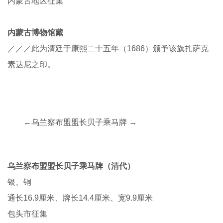
←乌珠穆沁右旗扎萨克银印 →
乌
珠穆沁右旗扎萨克银印（清代）
银、铜
通高10.7厘米、边长10.5厘米