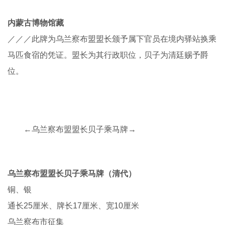
内蒙古地区征集
内蒙古博物馆藏
／／／此为清廷于康熙二十五年（1686）颁予该旗扎萨克
素达尼之印。
←乌兰察布盟盟长贝子乘马牌 →
乌
兰察布盟盟长贝子乘马牌（清代）
银、铜
通长16.9厘米、牌长14.4厘米、宽9.9厘米