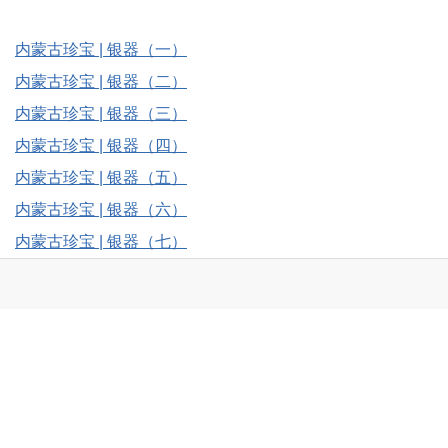
|"很特"
-扫码关注《美稷》服务号-
往期回顾