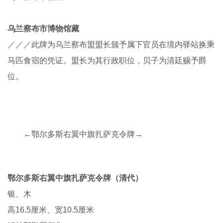
包头市征集
内蒙古博物馆藏
／／／此牌为乌兰察布盟盟长颁予属下官员在境内驿站换乘
马匹食宿的凭证。盟长为其行政职位，贝子为清廷赐予爵
位。
←乌兰察布盟盟长贝子乘马牌→
乌兰察布盟盟长贝子乘马牌（清代）
铜、银
通长25厘米、牌长17厘米、宽10厘米