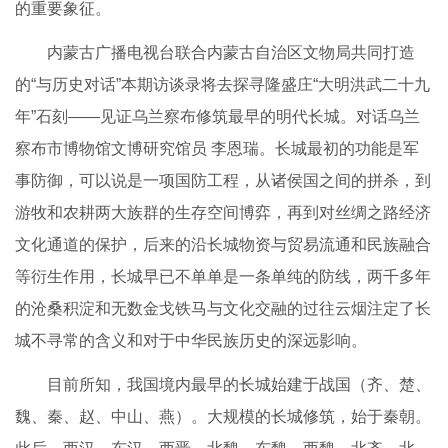
的重要象征。
内蒙古广播电视台联合内蒙古自治区文物局共同打造
的“与历史对话”本期访谈录将去探寻隆盛庄“大明洪武二十九
年”石刻——见证乌兰察布修筑最早的明代长城。对话乌兰
察布市博物馆文博研究馆员 李恩瑞。长城最初的功能是军
事防御，可以说是一项国防工程，从诸侯国之间的拼杀，到
游牧和农耕两大族群的生存空间博弈，再到对丝绸之路经济
文化通道的保护，后来的沿长城物资与贸易流通和民族融合
等衍生作用，长城早已不单单是一条单纯的防线，两千多年
的沧桑积淀和无数金戈铁马与文化交融的过往云烟注定了长
城不寻常的含义和对于中华民族历史的深远影响。
目前所知，我国境内最早的长城始建于战国（齐、楚、
魏、秦、赵、中山、燕）。大规模的长城修筑，始于秦朝。