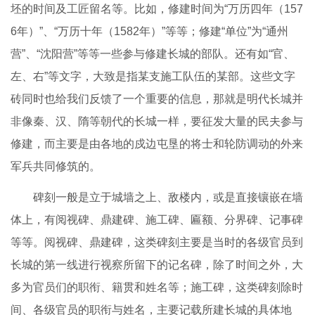
坯的时间及工匠留名等。比如，修建时间为“万历四年（157
6年）”、“万历十年（1582年）”等等；修建“单位”为“通州
营”、“沈阳营”等等一些参与修建长城的部队。还有如“官、
左、右”等文字，大致是指某支施工队伍的某部。这些文字
砖同时也给我们反馈了一个重要的信息，那就是明代长城并
非像秦、汉、隋等朝代的长城一样，要征发大量的民夫参与
修建，而主要是由各地的戍边屯垦的将士和轮防调动的外来
军兵共同修筑的。
碑刻一般是立于城墙之上、敌楼内，或是直接镶嵌在墙
体上，有阅视碑、鼎建碑、施工碑、匾额、分界碑、记事碑
等等。阅视碑、鼎建碑，这类碑刻主要是当时的各级官员到
长城的第一线进行视察所留下的记名碑，除了时间之外，大
多为官员们的职衔、籍贯和姓名等；施工碑，这类碑刻除时
间、各级官员的职衔与姓名，主要记载所建长城的具体地