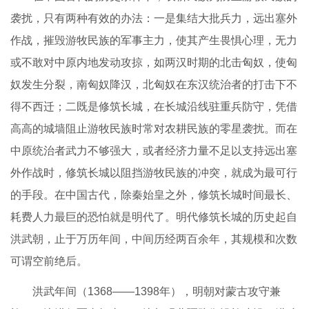
袭扰，只有两种有效的办法：一是集结大批兵力，远出塞外
作战，摧毁游牧民族的军事主力，使其产生畏惧心理，无力
或不敢对中原内地发动攻掠，如两汉时期的北击匈奴，使匈
奴发生分裂，南匈奴降汉，北匈奴在东汉统治者的打击下不
得不西迁；二既是修筑长城，在长城沿线驻重兵防守，凭借
高高的城墙阻止游牧民族时常对农耕民族的零星袭扰。而在
中原统治者武力不够强大，或者经济力量不足以支持远出塞
外作战时，修筑长城以阻挡游牧民族的冲突，就成为最可行
的手段。在中国古代，除秦始皇之外，修筑长城时间最长、
耗费人力最巨的恐怕就是明代了。明代修筑长城的历史起自
洪武朝，止于万历年间，中间历经两百余年，其规模和次数
可谓空前绝后。
洪武年间（1368——1398年），明朝对蒙古攻守兼