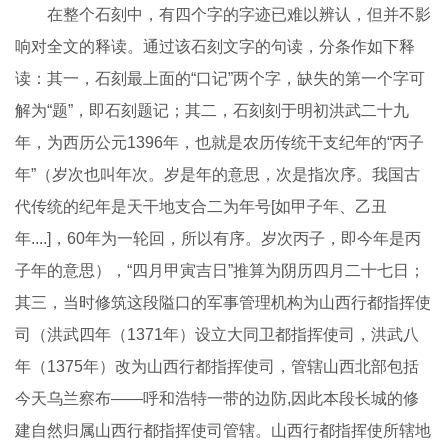
在整个石刻中，有四个字的字迹已难以辨认，但并不影
响对全文的释读。通过该石刻文字的句读，分条作如下释
读：其一，石刻最上面的“口记”两个字，缺失的第一个字可
解为“题”，即石刻题记；其二，石刻刻于明初洪武二十九
年，为西历公元1396年，也就是农历传统干支纪年的“丙子
年”（岁次也叫年次。岁是年的意思，次是指次序。我国古
代传统的纪年是天干地支合二为年号[如甲子年、乙丑
年....]，60年为一轮回，所以有序。岁次丙子，即今年是丙
子年的意思），“四月甲寅吉日”推算为阴历四月二十七日；
其三，当时修筑这段隘口的军事管理机构为山西行都指挥使
司（洪武四年（1371年）设立大同卫都指挥使司，洪武八
年（1375年）改为山西行都指挥使司，管辖山西北部包括
今天乌兰察布——呼和浩特一带的边防,因此本段长城的修
建自然归属山西行都指挥使司管辖。山西行都指挥使所辖地