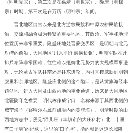
（即明宪宗），第二次是在嘉靖（明世宗）、隆庆（明穆
宗）时期，第三次是在万历（明神宗）年间。
晋北地区自古以来是北方游牧民族和中原农耕民族接
触、交流和融合极为频繁的重要地区，其政治、军事和地理
位置历来非常重要。隆盛庄地处晋蒙交界区，是明朝与北元
对峙的前沿，大同地区“川原平衍,虏易长驱”，明朝军队在此
排兵布阵非常困难，往往难以抵御北元势力的大规模军事进
攻，无论蒙古军队往南还是往东进攻，均可直接威胁到明朝
腹里和京师地区。隆盛庄北侧的这个隘口，是从黄旗海经丰
镇盆地，进入大同及山西内地的重要通道，历来是大同地区
北疆防守之襟要，明代称作威宁口，名称来源于其西北侧的
威宁海子（察哈尔右翼前旗境内的黄旗海）。明清时期的山
西地方志中，屡见“猫儿庄（丰镇市的大庄科村）北二十里
有口子墙”的记载，这里的“口子墙”，指的就是这道长城隘