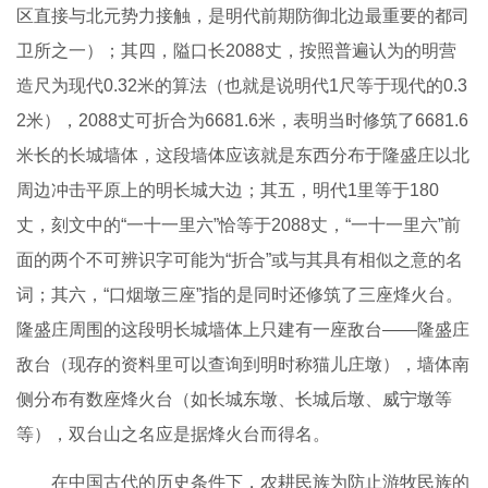
区直接与北元势力接触，是明代前期防御北边最重要的都司
卫所之一）；其四，隘口长2088丈，按照普遍认为的明营
造尺为现代0.32米的算法（也就是说明代1尺等于现代的0.3
2米），2088丈可折合为6681.6米，表明当时修筑了6681.6
米长的长城墙体，这段墙体应该就是东西分布于隆盛庄以北
周边冲击平原上的明长城大边；其五，明代1里等于180
丈，刻文中的“一十一里六”恰等于2088丈，“一十一里六”前
面的两个不可辨识字可能为“折合”或与其具有相似之意的名
词；其六，“口烟墩三座”指的是同时还修筑了三座烽火台。
隆盛庄周围的这段明长城墙体上只建有一座敌台——隆盛庄
敌台（现存的资料里可以查询到明时称猫儿庄墩），墙体南
侧分布有数座烽火台（如长城东墩、长城后墩、威宁墩等
等），双台山之名应是据烽火台而得名。
在中国古代的历史条件下，农耕民族为防止游牧民族的