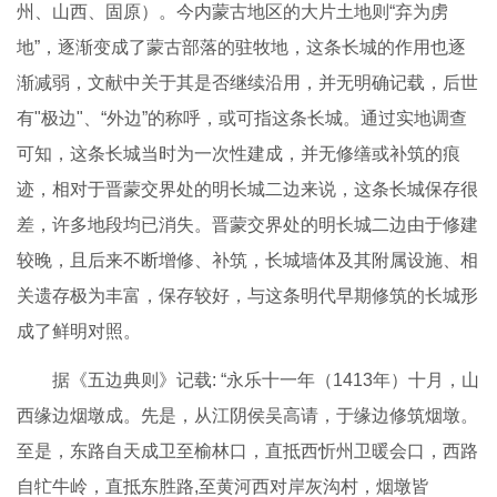
州、山西、固原）。今内蒙古地区的大片土地则“弃为虏
地”，逐渐变成了蒙古部落的驻牧地，这条长城的作用也逐
渐减弱，文献中关于其是否继续沿用，并无明确记载，后世
有"极边"、“外边”的称呼，或可指这条长城。通过实地调查
可知，这条长城当时为一次性建成，并无修缮或补筑的痕
迹，相对于晋蒙交界处的明长城二边来说，这条长城保存很
差，许多地段均已消失。晋蒙交界处的明长城二边由于修建
较晚，且后来不断增修、补筑，长城墙体及其附属设施、相
关遗存极为丰富，保存较好，与这条明代早期修筑的长城形
成了鲜明对照。
据《五边典则》记载: “永乐十一年（1413年）十月，山
西缘边烟墩成。先是，从江阴侯吴高请，于缘边修筑烟墩。
至是，东路自天成卫至榆林口，直抵西忻州卫暖会口，西路
自牤牛岭，直抵东胜路,至黄河西对岸灰沟村，烟墩皆