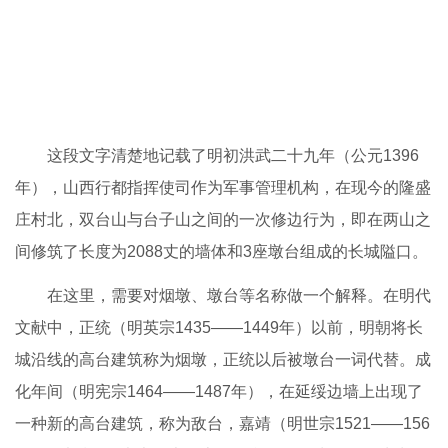
这段文字清楚地记载了明初洪武二十九年（公元1396
年），山西行都指挥使司作为军事管理机构，在现今的隆盛
庄村北，双台山与台子山之间的一次修边行为，即在两山之
间修筑了长度为2088丈的墙体和3座墩台组成的长城隘口。
在这里，需要对烟墩、墩台等名称做一个解释。在明代
文献中，正统（明英宗1435——1449年）以前，明朝将长
城沿线的高台建筑称为烟墩，正统以后被墩台一词代替。成
化年间（明宪宗1464——1487年），在延绥边墙上出现了
一种新的高台建筑，称为敌台，嘉靖（明世宗1521——156