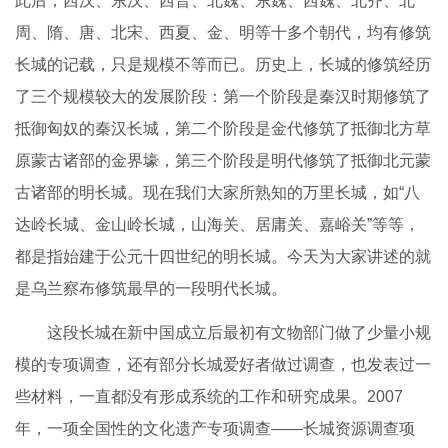
此后，西汉、东汉、西晋、北魏、东魏、西魏、北齐、北
周、隋、唐、北宋、西夏、金、明等十多个朝代，均有修筑
长城的记载，只是规模不等而已。历史上，长城的修筑经历
了三个规模较大的发展阶段：第一个阶段是秦汉时期修筑了
抵御匈奴的秦汉长城，第二个阶段是金代修筑了抵御北方草
原蒙古诸部的金界壕，第三个阶段是明代修筑了抵御北元蒙
古诸部的明长城。现在我们大家所熟知的万里长城，如“八
达岭长城、金山岭长城，山海关、居庸关、嘉峪关”等等，
都是指始建于公元十四世纪的明长城。今天为大家讲述的就
是乌兰察布修筑最早的一段明代长城。
这段长城在新中国成立后最初有文物部门做了少量小规
模的专项调查，还有部分长城爱好者做过调查，也发表过一
些材料，一直都没有形成系统的工作和研究成果。2007
年，一项全国性的文化遗产专项调查——长城资源调查项