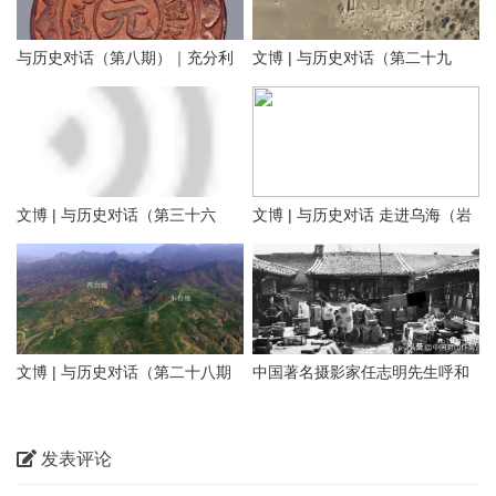
与历史对话（第八期）｜充分利
文博 | 与历史对话（第二十九
用内蒙古元代文化遗产资源，铸
期）留住历史根脉 传承中华文明
牢中华民族共同体意识
——走进阿拉善
文博 | 与历史对话（第三十六
文博 | 与历史对话 走进乌海（岩
文化是一个国家、一个民族的灵
期）探寻隆盛庄“大明洪武二十九
画长城遗址篇）
魂。中华文化悠久的历史，积淀
年”石刻 见证乌兰察布修筑最早
着中华民族最深沉的精神追求，
01 岩画
的明代长城
代表着中华民族独特的精神标
识。在乌海这片热土上，既有优
文博 | 与历史对话（第二十八期
中国著名摄影家任志明先生呼和
乌海桌子山岩画群位于在鄂尔多
美的自然风光，也有多彩的历史
上）正北山河——包头历史文物
浩特老照片100图（五）大宅小
斯市鄂托克旗与乌海市海勃湾区
文化。本期【与历史对话】节目
概览
院
交界处的桌子山山沟的悬崖峭壁
发表评论
我们走进乌海，对话内蒙古乌海
和沟畔石灰岩磐石上，主要包括