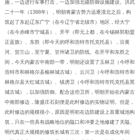
施，一边进行军事打击，一边加强北疆防御设施建设。洪武
二十一年（1388年），明朝将蒙古势力远逐漠北之后，构
筑起了东起辽东广宁（在今辽宁省北镇市）地区，经大宁
（在今赤峰市宁城县）、开平（即元上都，在今锡林郭勒盟
正蓝旗）、东胜（即今天的呼和浩特市托克托县），沿黄
河、贺兰山，至宁夏、甘州诸卫的防线。在开平和东胜之
间，今天内蒙古中南部一带，明朝还设置了玉林卫（今呼和
浩特市和林格尔县榆林城古城）、云川卫（今呼和浩特市和
林格尔县大红城古城）、镇虏卫（今呼和浩特市托克托县黑
城古城），以加强防御。配合这些卫所，明朝开始在内蒙古
中南部修边，隆盛庄石刻便是此时修边的实物证明。但是，
此时修边的规模很小，原因是明初在边防建设上首重城池构
筑，只在一些具有战略地位的隘口和冲要之地修建了关隘。
明代真正大规模的修筑长城有三次：第一次是在成化年间