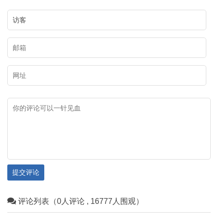
市文化广电事业发展中心（市文
召烧沟岩画、雀尔沟岩画、苦菜
物保护中心）副主任、文博研究
沟岩画、乌兰布拉格岩画、摩儿
员武俊生，为您讲述乌海岩画、
沟岩画、苏白音沟岩画、小摩尼
长城、遗址遗迹，从不同视角带
沟岩画等。岩画地点约二十余
您领略乌海市独具特色的文化资
处，二千五百余个单体画面。岩
源，与大家一起探寻这座城市文
画比较均匀地散布在桌子山山脉
化基因的魅力。
的山沟磐石上，而且从技法、风
格、内容上看，属于两个时期。
有岩画分布的地方，图案十分密
集，各个图形密密麻麻连成一
片。各个图形尽管磨刻的沟槽很
提交评论
深，有的深达 3厘米以上，但由
评论列表（0人评论 , 16777人围观）
于风蚀雨淋等大自然的破坏，有
些图形已看不清晰。这些岩画的