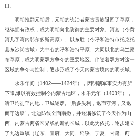
口。
明朝推翻元朝后，元朝的统治者蒙古贵族退回了草原，
继续拥有政权，成为明朝向北防御的主要对象。河套（今黄
河几字湾内鄂尔多斯高原）、以东胜（今呼和浩特市托克托
县东沙岗古城）为中心的呼和浩特平原、大同以北的乌兰察
布草原，成为明蒙双方争夺的重要地区。伴随着双方对这一
区域的争夺与控制，逐步形成了今天内蒙古境内的明长城。
永乐年间（1402——1424年），因明朝军事实力有所
下降,难以有效控制今内蒙古地区，永乐元年（1403年），
诸卫均徙至内地，卫城遂废。“后多失利，退而守河，又退
而守边墙”，北边防线全面南撤，并逐渐修筑了今天作为山
西、内蒙古两省区界线的新的长城，以此为依托，逐步建立
了九边重镇（辽东、宣府、大同、延绥、宁夏、甘肃、蓟