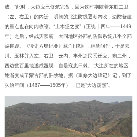
成。”此时，大边应已修筑完备，因为这时期随着东胜二卫
（左、右卫）的内迁，明朝的北边防线逐渐内收，边防营建
的重点也在向内收缩。“土木堡之变”（正统十四年——1449
年）之后，经战灾蹂躏，大同地区外部的防御系统几乎全部
被摧毁。《读史方舆纪要》载:“正统间，衅孽间作，于是云
川、玉林并入左、右卫，云内、丰州之民悉迁应、朔二州，
西边数百里地遂成瓯脱，自是寇患日棘。”大边所在的地区
逐渐变成了蒙古部的驻牧地。据《重修大边碑记》记，到了
弘治年间（1487——1505年），已是“大边荡然”。