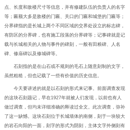
点、长度和敌楼尺寸等信息，并有修建队伍的负责人的名字
等；匾额大多是敌楼的门匾、关口的门匾和城堡的门匾等；
分界碑指的是长城上两个不同区域的交界处设立的标志碑，
有防区的分界碑，也有施工段落的分界碑等；记事碑就是记
载与长城相关的人物与事件的碑刻，一般有田粮碑、人名
碑、修庙碑以及修城碑等。
石刻指的是在山石或不规则的毛石上随意刻制的文字，
虽然粗糙，但也记载了一些有价值的历史信息。
今天要讲述的就是以石刻的形式来记事。前面调查发现
的这块石刻题记，早在1927年就被人们发现，以前也有人
做过调查，但均未详细准确的释读过全文。此次调查，弥补
了这一缺憾。这块石刻位于长城墙体的南侧，刻于一块较大
的岩石向阳的一面，刻字的形式为阴刻，主体文字外侧刻有