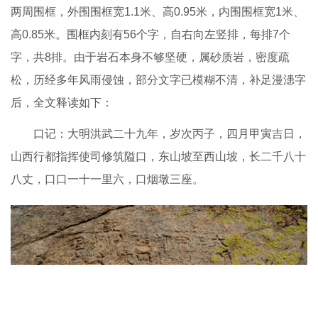
两周围框，外围围框宽1.1米、高0.95米，内围围框宽1米、
高0.85米。围框内刻有56个字，自右向左竖排，每排7个
字，共8排。由于岩石本身不够坚硬，属砂质岩，密度疏
松，历经多年风雨侵蚀，部分文字已模糊不清，补足漫漶字
后，全文释读如下：
口记：大明洪武二十九年，岁次丙子，四月甲寅吉日，
山西行都指挥使司修筑隘口，东山坡至西山坡，长二千八十
八丈，口口一十一里六，口烟墩三座。