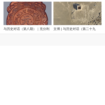
地方老照片（附AI彩色复原）
特旗南宝力皋吐博物馆
与历史对话（第八期）｜充分利
文博 | 与历史对话（第二十九
用内蒙古元代文化遗产资源，铸
期）留住历史根脉 传承中华文明
牢中华民族共同体意识
——走进阿拉善
文博 | 与历史对话（第三十六
文博 | 与历史对话 走进乌海（岩
文化是一个国家、一个民族的灵
期）探寻隆盛庄“大明洪武二十九
画长城遗址篇）
魂。中华文化悠久的历史，积淀
年”石刻 见证乌兰察布修筑最早
着中华民族最深沉的精神追求，
01 岩画
的明代长城
代表着中华民族独特的精神标
识。在乌海这片热土上，既有优
文博 | 与历史对话（第二十八期
中国著名摄影家任志明先生呼和
乌海桌子山岩画群位于在鄂尔多
美的自然风光，也有多彩的历史
上）正北山河——包头历史文物
浩特老照片100图（五）大宅小