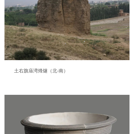
土右旗庙湾烽燧（北-南）