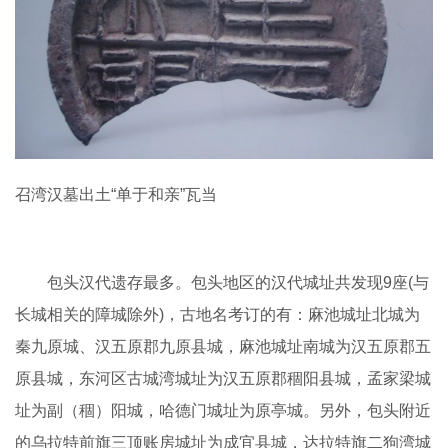
召湾汉墓出土“单于和亲”瓦当
包头汉代遗存最多。包头地区的汉代城址共发现9座(与
长城相关的障城除外)，古地名考订的有：麻池城址北城为
秦九原城、汉五原郡九原县城，麻池城址南城为汉五原郡五
原县城，东河区古城湾城址为汉五原郡稒阳县城，孟家梁城
址为副（稒）阳城，哈德门城址为原亭城。另外，包头附近
的乌拉特前旗三顶账房城址为成宜县城，达拉特旗二狗湾城