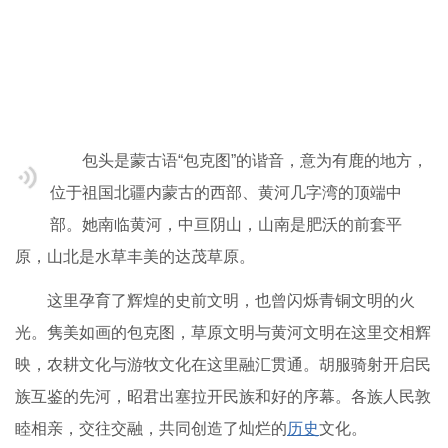
包头是蒙古语“包克图”的谐音，意为有鹿的地方，
位于祖国北疆内蒙古的西部、黄河几字湾的顶端中
部。她南临黄河，中亘阴山，山南是肥沃的前套平
原，山北是水草丰美的达茂草原。
这里孕育了辉煌的史前文明，也曾闪烁青铜文明的火
光。隽美如画的包克图，草原文明与黄河文明在这里交相辉
映，农耕文化与游牧文化在这里融汇贯通。胡服骑射开启民
族互鉴的先河，昭君出塞拉开民族和好的序幕。各族人民敦
睦相亲，交往交融，共同创造了灿烂的
历史
文化。