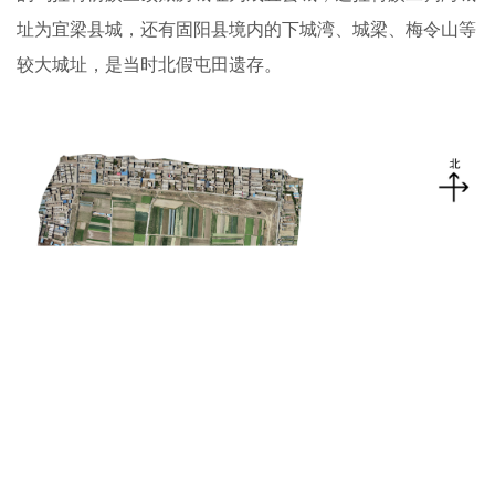
址为宜梁县城，还有固阳县境内的下城湾、城梁、梅令山等
较大城址，是当时北假屯田遗存。