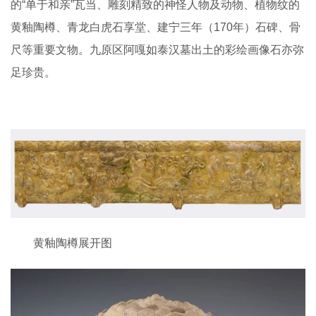
的“单于和亲”瓦当、雕刻精致的神怪人物及动物、植物纹的
黄釉陶樽、青龙白虎石享堂、建宁三年（170年）石碑、骨
尺等重要文物。九原区阿嘎如泰汉墓出土的彩绘画像石亦弥
足珍贵。
黄釉陶樽展开图