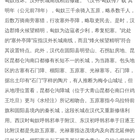
匈奴毁坏。汉外长城南线稍后修建。《汉书·匈奴传》载“其
明年（公元前78年），匈奴三千余骑入五原，略杀数千人，
后数万骑南旁塞猎，行攻塞外亭障，略取吏民去。是时，汉
边郡烽火候望精明，匈奴为边寇者少利，希复犯塞。”此处
的“塞外亭障”应指汉外长城南线，而且“烽火候望精明”符合
其设置特点。此外，汉代在固阳县明登山、石拐缸房地、昆
区昆都仑沟南口都修有长短不一的长城，为当路塞。包头地
区的古塞有石门障、稒阳塞、五原塞、光禄塞等。石门障，
据出土印有“石门”字样的陶片，有人推断为梅令山城址，但
从地理位置看，昆都仑沟障城（位于大青山昆都仑南口什鸡
王圪旦）更与《水经注》所记相吻合。五原塞指今乌拉特前
旗和固阳县境内的秦长城，这段长城在汉代又重新修缮利
用。西汉时匈奴呼韩邪单于附汉、东汉初呼韩邪单于日逐王
比附汉都是先款五原塞。光禄塞指达茂境内及向西北延伸的