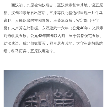
西汉初，九原被匈奴所占，至汉武帝复掌其地，设五原
郡。汉匈和亲昭君出塞后，五原等汉北疆边郡呈现一片牛马
遍野、人民炽盛的祥和景象。王莽篡汉后，安定郡（今宁
夏）人卢芳在此割据。东汉建武十六年（公元40年）光武帝
刘秀收复五原。公元48年南匈奴内附，当于骨都侯屯五原、
助汉戍边。后北匈奴覆灭，鲜卑尽占其地。太守崔寔教民纺
绩，秣马厉兵，五原政惠边宁。