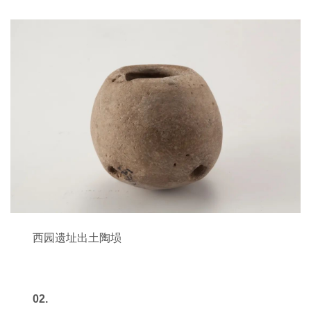
西园遗址出土陶埙
02.