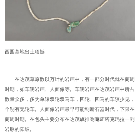
西园墓地出土项链
在达茂草原数以万计的岩画中，有一部分时代就在商周
时期，如车辆岩画、人面像等。车辆岩画在达茂岩画中所占
数量众多，多为单辕双轮双马车，四轮、四马的车较少见，
个别有无轮车。人面像岩画最早可能到新石器时代，下限在
商周时期。在包头主要分布在达茂旗推喇嘛庙塔克玛拉一列
岩脉的阳坡。