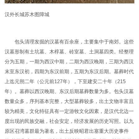
汉外长城苏木图障城
包头清理发掘的汉墓有百余座，主要集中于南郊。这些
汉墓形制有土坑墓、木椁墓、砖室墓、土洞墓四类。经整理
分为五期，一期为西汉中期，二期为西汉晚期，三期为西汉
末至东汉初，四期为东汉前期，五期为东汉后期。墓葬时代
上迄元朔二年（公元前127年），下至建安二十年（215
年）。墓葬以西汉晚期、东汉后期墓葬数量为多。包头汉墓
数量众多，序列基本完整，大型墓葬较多，出土文物丰富且
较为精美，文化特征具有一定游牧文化因素，是汉代北边一
度出现的民族交融，社会安定，经济发展的历史写照。以九
原区召湾墓群最为著名，出土反映昭君出塞重大历史事件