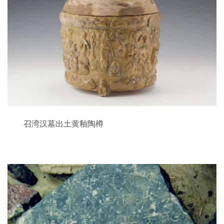
召湾汉墓出土黄釉陶樽