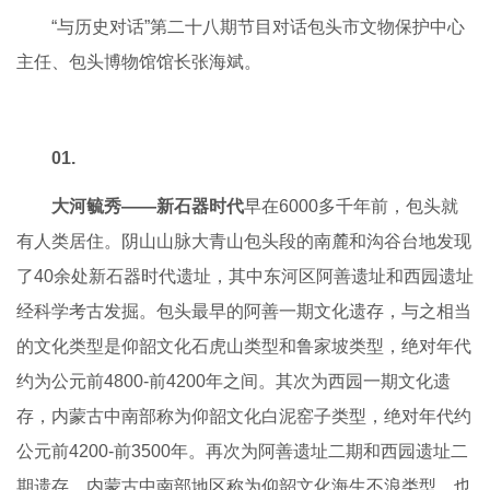
“与历史对话”第二十八期节目对话包头市文物保护中心
主任、包头博物馆馆长张海斌。
01.
大河毓秀——新石器时代
早在6000多千年前，包头就
有人类居住。阴山山脉大青山包头段的南麓和沟谷台地发现
了40余处新石器时代遗址，其中东河区阿善遗址和西园遗址
经科学考古发掘。包头最早的阿善一期文化遗存，与之相当
的文化类型是仰韶文化石虎山类型和鲁家坡类型，绝对年代
约为公元前4800-前4200年之间。其次为西园一期文化遗
存，内蒙古中南部称为仰韶文化白泥窑子类型，绝对年代约
公元前4200-前3500年。再次为阿善遗址二期和西园遗址二
期遗存，内蒙古中南部地区称为仰韶文化海生不浪类型，也