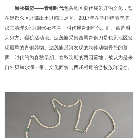
游牧摇篮——青铜时代
包头地区夏代属朱开沟文化，曾
在昆都仑区北部出土过陶三足瓮。2017年在乌拉特前旗塔
汉其清理3座亚腰形石构墓，时代属青铜时代。商、西周时
为鬼方、玁狁活动地。达茂旗采集西周青铜刀是包头地区发
现最早的青铜器物。达茂旗后河发现的殉葬动物骨骼的墓
葬，时代约为春秋早期。春秋晚期的西园墓地，被认为是来
自外贝加尔湖一带、文化面貌与西戎相近的游牧族群遗存。