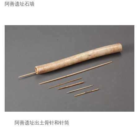
阿善遗址石墙
阿善遗址出土骨针和针筒