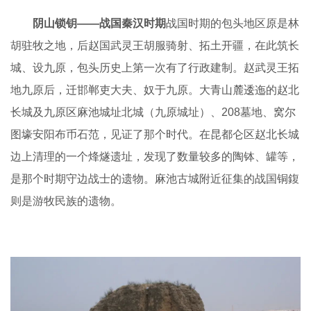
阴山锁钥——战国秦汉时期
战国时期的包头地区原是林
胡驻牧之地，后赵国武灵王胡服骑射、拓土开疆，在此筑长
城、设九原，包头历史上第一次有了行政建制。赵武灵王拓
地九原后，迁邯郸吏大夫、奴于九原。大青山麓逶迤的赵北
长城及九原区麻池城址北城（九原城址）、208墓地、窝尔
图壕安阳布币石范，见证了那个时代。在昆都仑区赵北长城
边上清理的一个烽燧遗址，发现了数量较多的陶钵、罐等，
是那个时期守边战士的遗物。麻池古城附近征集的战国铜鍑
则是游牧民族的遗物。