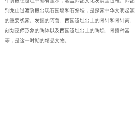
个阶段在遗址中都有显示，涵盖仰韶文化发展全过程。仰韶
到龙山过渡阶段出现石围墙和石祭坛，是探索中华文明起源
的重要线索。发掘的阿善、西园遗址出土的骨针和骨针筒、
刻划巫师形象的陶钵以及西园遗址出土的陶埙、骨播种器
等，是这一时期的精品文物。