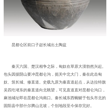
昆都仑区前口子赵长城出土陶盆
秦灭六国、楚汉相争之际，匈奴在草原大漠勃然兴起。
包头因据阴山要冲昆都仑沟，扼关中北大门，秦在此击匈
奴、筑长城、修直道。史载九原为秦直道起点，从达拉特旗
吴四圪堵东的秦直道向北眺望，可见直道直对昆都仑沟口，
麻池城址即在昆都仑沟南口。秦长城东西蜿蜒于包头市北的
固阳县中部什尔腾山北坡，个别地段至今保存完好。