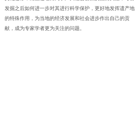
幽冥世界；南宝原始居民，在聚落外面开辟成片的公共
墓地，氏族成员死后葬入其中。南宝墓地共清理墓葬近400
座，有单人葬、双人葬和三人葬等多种葬式。墓中多随葬一
些陶器和石制生产工具，个别墓葬发现有“毁器”现象，反映
了当地新石器时代晚期人类的丧葬习俗。