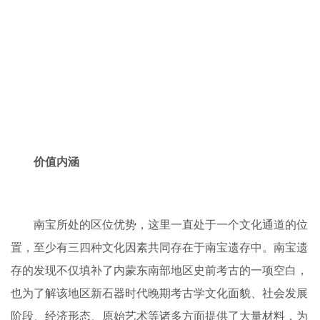
南宝猎人；狩猎作为原始农业的补充，在当时的聚落生
活中起着至关重要的作用。考古遗存中发现的动物骨骼种类
及数量，是研究当时南宝地区自然环境以及人与动物关系的
十分宝器的资料。
部落结构；南宝遗存中发现一件青石制成的石权杖首和
一批与相关的玉制品引人注目，这些应是部落酋长或具首领