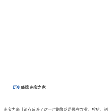
历史
肇端 南宝之家
南宝力皋吐遗存反映了这一时期聚落居民在农业、狩猎、制