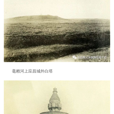
毫赖河上应昌城外白塔