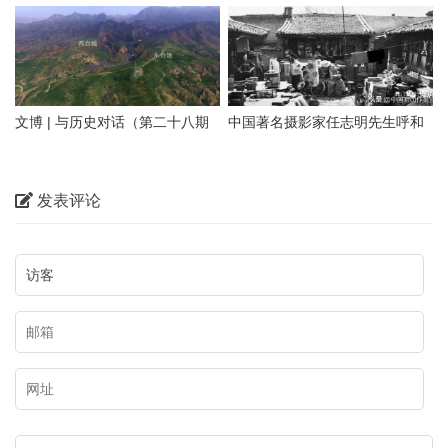
期）探寻隆盛庄“大明洪武二十九
画长城遗址篇）
魂。中华文化悠久的历史，积淀
年”石刻 见证乌兰察布修筑最早
着中华民族最深沉的精神追求，
01 岩画
的明代长城
代表着中华民族独特的精神标
识。在乌海这片热土上，既有优
文博 | 与历史对话（第二十八期
中国著名摄影家任志明先生呼和
乌海桌子山岩画群位于在鄂尔多
美的自然风光，也有多彩的历史
上）正北山河——包头历史文物
浩特老照片100图（五）大宅小
斯市鄂托克旗与乌海市海勃湾区
文化。本期【与历史对话】节目
概览
院
交界处的桌子山山沟的悬崖峭壁
发表评论
我们走进乌海，对话内蒙古乌海
和沟畔石灰岩磐石上，主要包括
市文化广电事业发展中心（市文
召烧沟岩画、雀尔沟岩画、苦菜
物保护中心）副主任、文博研究
沟岩画、乌兰布拉格岩画、摩儿
员武俊生，为您讲述乌海岩画、
沟岩画、苏白音沟岩画、小摩尼
长城、遗址遗迹，从不同视角带
沟岩画等。岩画地点约二十余
您领略乌海市独具特色的文化资
处，二千五百余个单体画面。岩
源，与大家一起探寻这座城市文
画比较均匀地散布在桌子山山脉
化基因的魅力。