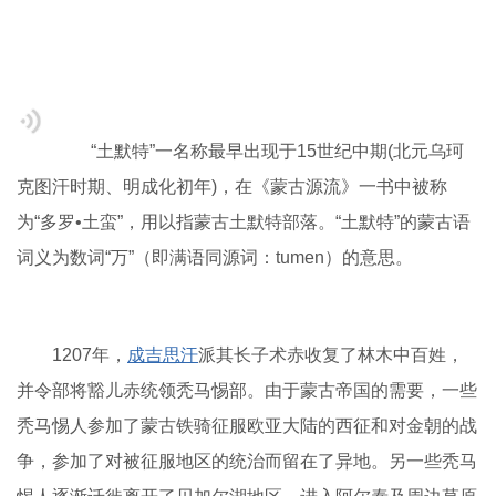
“土默特”一名称最早出现于15世纪中期(北元乌珂
克图汗时期、明成化初年)，在《蒙古源流》一书中被称
为“多罗•土蛮”，用以指蒙古土默特部落。“土默特”的蒙古语
词义为数词“万”（即满语同源词：tumen）的意思。
1207年，
成吉思汗
派其长子术赤收复了林木中百姓，
并令部将豁儿赤统领秃马惕部。由于蒙古帝国的需要，一些
秃马惕人参加了蒙古铁骑征服欧亚大陆的西征和对金朝的战
争，参加了对被征服地区的统治而留在了异地。另一些秃马