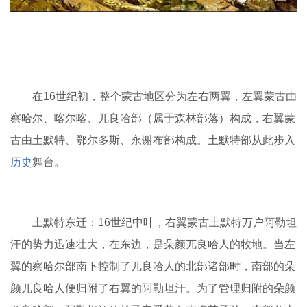
在16世纪初，整个蒙古地区分为左右两翼，左翼蒙古由
察哈尔、喀尔喀、兀良哈部（属于森林部落）构成，右翼蒙
古由土默特、鄂尔多斯、永谢布部构成。土默特部从此步入
历史
舞台。
土默特东迁：16世纪中叶，右翼蒙古土默特万户阿勒坦
汗的势力迅速壮大，在东边，是朵颜兀良哈人的牧地。当左
翼的察哈尔部南下控制了兀良哈人的北部诸部时，南部的朵
颜兀良哈人便归附了右翼的阿勒坦汗。为了管理归附的朵颜