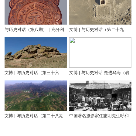
与历史对话（第八期）｜充分利
文博 | 与历史对话（第二十九
用内蒙古元代文化遗产资源，铸
期）留住历史根脉 传承中华文明
牢中华民族共同体意识
——走进阿拉善
文博 | 与历史对话（第三十六
文博 | 与历史对话 走进乌海（岩
文化是一个国家、一个民族的灵
期）探寻隆盛庄“大明洪武二十九
画长城遗址篇）
魂。中华文化悠久的历史，积淀
年”石刻 见证乌兰察布修筑最早
着中华民族最深沉的精神追求，
01 岩画
的明代长城
代表着中华民族独特的精神标
识。在乌海这片热土上，既有优
文博 | 与历史对话（第二十八期
中国著名摄影家任志明先生呼和
乌海桌子山岩画群位于在鄂尔多
美的自然风光，也有多彩的历史
上）正北山河——包头历史文物
浩特老照片100图（五）大宅小
斯市鄂托克旗与乌海市海勃湾区
文化。本期【与历史对话】节目
概览
院