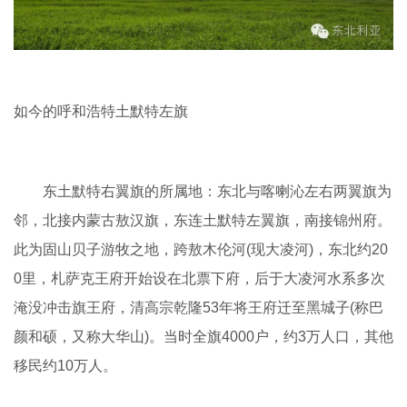
如今的呼和浩特土默特左旗
东土默特右翼旗的所属地：东北与喀喇沁左右两翼旗为
邻，北接内蒙古敖汉旗，东连土默特左翼旗，南接锦州府。
此为固山贝子游牧之地，跨敖木伦河(现大凌河)，东北约20
0里，札萨克王府开始设在北票下府，后于大凌河水系多次
淹没冲击旗王府，清高宗乾隆53年将王府迁至黑城子(称巴
颜和硕，又称大华山)。当时全旗4000户，约3万人口，其他
移民约10万人。