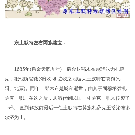
东土默特左右两旗建立：
1635年(后金天聪九年)，后金封鄂木布楚琥尔为札萨
克，把他所管辖的部众和驻牧之地编为土默特右翼旗(朝
阳、北票)。同年，鄂木布楚琥尔逝世，由其子固穆承袭札
萨克一职。在这之后，从清代到民国，札萨克一职又传袭了
15代，直到解放前最后一任土默特右翼旗札萨克王爷沁布多
尔济为止。