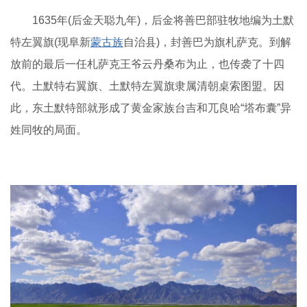
1635年(后金天聪九年)，后金将善巴部驻牧地编为土默
特左翼旗(现阜新
蒙古族
自治县)，封善巴为旗札萨克。到解
放前的最后一任札萨克王爷云丹桑布为止，也传袭了十四
代。土默特右翼旗、土默特左翼旗隶属清朝桌索图盟。因
此，东土默特部就形成了黄金家族台吉和兀良哈“塔布囊”异
姓同牧的局面。