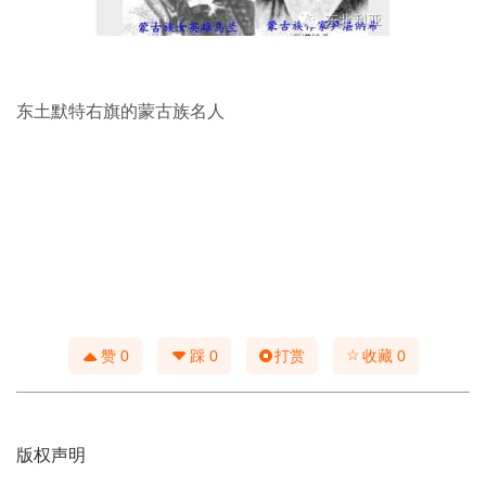
东土默特右旗的蒙古族名人
☆
赞
0
踩
0
打赏
收藏
0
版权声明