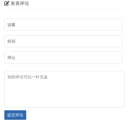
交界处的桌子山山沟的悬崖峭壁
发表评论
我们走进乌海，对话内蒙古乌海
和沟畔石灰岩磐石上，主要包括
市文化广电事业发展中心（市文
召烧沟岩画、雀尔沟岩画、苦菜
物保护中心）副主任、文博研究
沟岩画、乌兰布拉格岩画、摩儿
员武俊生，为您讲述乌海岩画、
沟岩画、苏白音沟岩画、小摩尼
长城、遗址遗迹，从不同视角带
沟岩画等。岩画地点约二十余
您领略乌海市独具特色的文化资
处，二千五百余个单体画面。岩
源，与大家一起探寻这座城市文
画比较均匀地散布在桌子山山脉
化基因的魅力。
的山沟磐石上，而且从技法、风
格、内容上看，属于两个时期。
有岩画分布的地方，图案十分密
集，各个图形密密麻麻连成一
片。各个图形尽管磨刻的沟槽很
提交评论
深，有的深达 3厘米以上，但由