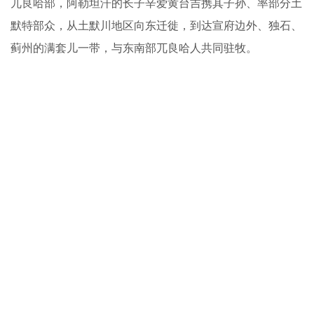
兀良哈部，阿勒坦汗的长子辛爱黄台吉携其子孙、率部分土
默特部众，从土默川地区向东迁徙，到达宣府边外、独石、
蓟州的满套儿一带，与东南部兀良哈人共同驻牧。