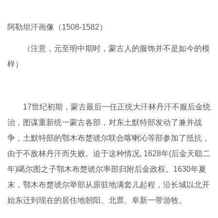
阿勒坦汗画像（1508-1582）
（注意，元至明中期时，蒙古人的服饰并不是如今的模
样）
17世纪初期，蒙古最后一任正统大汗林丹汗不服后金统
治，图谋重新统一蒙古各部，对东土默特部发动了兼并战
争，土默特部的鄂木布楚琥尔联合喀喇沁等部参加了抵抗，
由于不敌林丹汗而失败。迫于这种情况, 1628年(后金天聪二
年)噶尔图之子鄂木布楚琥尔率部归附后金政权。1630年夏
末，鄂木布楚琥尔举部从原驻地满套儿起程，沿长城以北开
始东迁到现在的居住地朝阳、北票、阜新一带游牧。