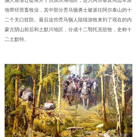
惕人逐渐迁徙离开了贝加尔湖地区，进入阿尔泰及周边草原
地带经营畜牧业，其中部分秃马惕勇士被派往阿尔泰山的十
二个关口驻防。最后这些秃马惕人陆续游牧来到了现在的内
蒙古阴山前后和土默川地区，分成十二鄂托克驻牧，史称十
二土默特。