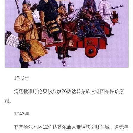
1742年
清廷批准呼伦贝尔八旗26佐达斡尔族人迂回布特哈原
籍。
1743年
齐齐哈尔地区12佐达斡尔族人奉调移驻呼兰城。道光年