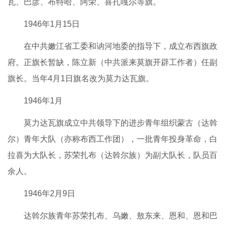
瓦、巴彦、布特哈、阿荣、喜扎嘎尔等旗。
1946年1月15日
在中共嫩江省工委和讷河地委的指导下，成立布西旗政
府。正旗长暂缺，陈立新（中共派来莫旗开辟工作者）任副
旗长。当年4月1日旗名改为莫力达瓦旗。
1946年1月
莫力达瓦旗成立中共领导下的进步青年组织蒙古（达斡
尔）青年大队（亦称布西工作团），一批青年投身革命，白
拉喜为大队长，苏荣扎布（达斡尔族）为副大队长，队员百
余人。
1946年2月9日
达斡尔族青年苏荣扎布、乌嫩、敖东来、恩和、恩和巴