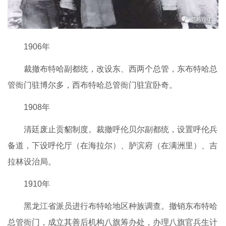
1906年
裁撤布特哈副都统，改设东、西两个总管，东布特哈总
管衙门驻博尔多，西布特哈总管衙门驻宜卧奇。
1908年
清廷废止贡貂制度。裁撤呼伦贝尔副都统，设置呼伦兵
备道，下设呼伦厅（在海拉尔）、胪滨府（在满洲里）、吉
拉林设治局。
1910年
黑龙江省派员进行布特哈地区种族调查。撤销东布特哈
总管衙门，成立其善后机构八旗筹办处，办理八旗官兵生计