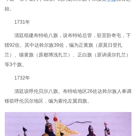
始。
1731年
清廷组建布特哈八旗，设布特哈总管，驻宜卧奇屯，下
辖92佐。其中达斡尔族39佐，编为正黄旗（原莫日登扎
兰）、镶黄旗（原都博浅扎兰）、正白旗（原讷谟尔扎兰）
等3个旗。
1732年
清廷设呼伦贝尔八旗。布特哈地区26佐达斡尔族人奉调
移驻呼伦贝尔地区，编为索伦左翼四旗。