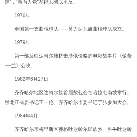
定”，“新内人党”案得以彻底平反。
1976年
全国第一支曲棍球队——莫力达瓦旗曲棍球队成立。
1979年
第一部反映达斡尔族抗击沙俄侵略的电影故事片《傲蕾
·一兰》公映。
1982年6月27日
齐齐哈尔地区达斡尔族首届敖包会在哈拉屯南坡举行。
黑龙江省委书记王一伦、齐齐哈尔市委书记于弘参加大会。
1984年4月
齐齐哈尔市梅里斯区莽格吐达斡尔民族乡、卧牛吐达斡