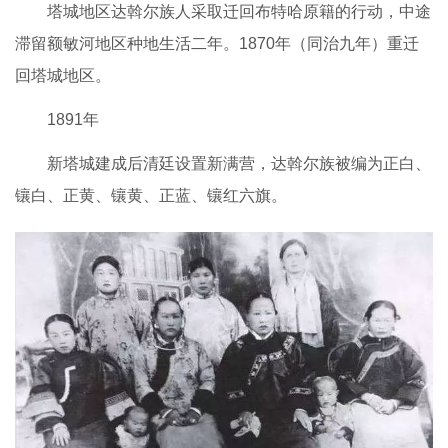
塔城地区达斡尔族人采取迁回布特哈原籍的行动，中途
滞留额敏河地区种地生活二年。1870年（同治九年）重迁
回塔城地区。
1891年
新塔城建成后清廷设置新满营，达斡尔族被编为正白、
镶白、正黄、镶黄、正蓝、镶红六旗。