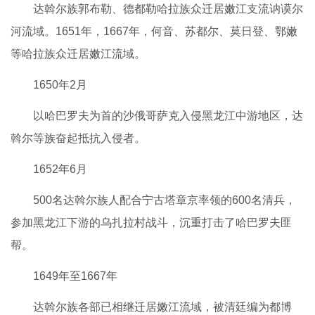
达斡尔族郭布勒、德都勒哈拉族众迁居嫩江支流讷谟尔
河流域。1651年，1667年，何音、苏都尔、莫日登、鄂嫩
等哈拉族众迁居嫩江流域。
1650年2月
以哈巴罗夫为首的沙俄哥萨克入侵黑龙江中游地区，达
斡尔等族奋起抵抗入侵者。
1652年6月
500名达斡尔族人配合宁古塔章京率领的600名清兵，
参加黑龙江下游的乌扎拉村战斗，沉重打击了哈巴罗夫匪
帮。
1649年至1667年
达斡尔族各部已相继迁居嫩江流域，被清廷编为都博