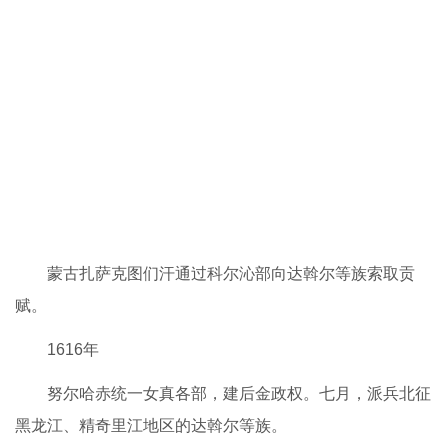
蒙古扎萨克图们汗通过科尔沁部向达斡尔等族索取贡
赋。
1616年
努尔哈赤统一女真各部，建后金政权。七月，派兵北征
黑龙江、精奇里江地区的达斡尔等族。