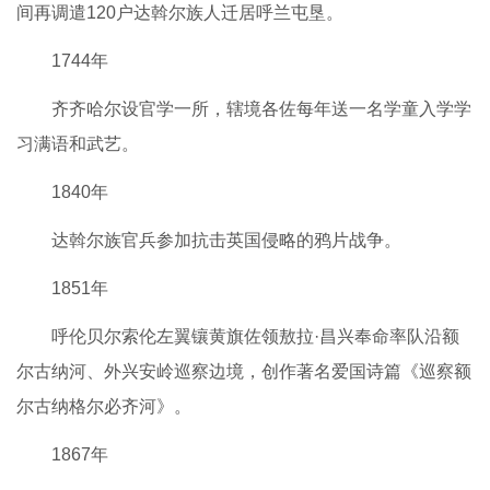
间再调遣120户达斡尔族人迁居呼兰屯垦。
1744年
齐齐哈尔设官学一所，辖境各佐每年送一名学童入学学
习满语和武艺。
1840年
达斡尔族官兵参加抗击英国侵略的鸦片战争。
1851年
呼伦贝尔索伦左翼镶黄旗佐领敖拉·昌兴奉命率队沿额
尔古纳河、外兴安岭巡察边境，创作著名爱国诗篇《巡察额
尔古纳格尔必齐河》。
1867年