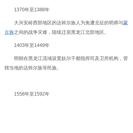
1370年至1388年
大兴安岭西部地区的达斡尔族人为免遭北征的明师与
蒙
古族
之间的战争灾难，陆续迁居黑龙江北部地区。
1403年至1449年
明朝在黑龙江流域设置奴尔干都指挥司及卫所机构，管
辖当地的达斡尔族等民族。
1558年至1592年