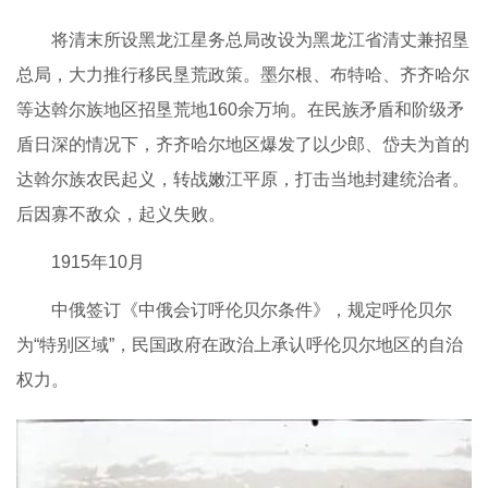
将清末所设黑龙江星务总局改设为黑龙江省清丈兼招垦
总局，大力推行移民垦荒政策。墨尔根、布特哈、齐齐哈尔
等达斡尔族地区招垦荒地160余万垧。在民族矛盾和阶级矛
盾日深的情况下，齐齐哈尔地区爆发了以少郎、岱夫为首的
达斡尔族农民起义，转战嫩江平原，打击当地封建统治者。
后因寡不敌众，起义失败。
1915年10月
中俄签订《中俄会订呼伦贝尔条件》，规定呼伦贝尔
为“特别区域”，民国政府在政治上承认呼伦贝尔地区的自治
权力。