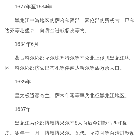
1627年至1634年
黑龙江中游地区的萨哈尔察部、索伦部的费杨古、巴尔
达齐等赴盛京，向后金进献貂皮等物。
1634年6月
蒙古科尔沁部噶尔珠塞特尔等率众北上侵扰黑龙江地
区，科尔沁部济农巴答礼等俘虏达斡尔等族万余人口。
1635年
皇太极遣霸奇兰、萨木什喀等率兵北征黑龙江地区。
1637年
黑龙江索伦部博穆博果尔率8人向后金进献马匹和貂
皮。翌年十一月，博穆博果尔、瓦代、噶凌阿等向清进献貂