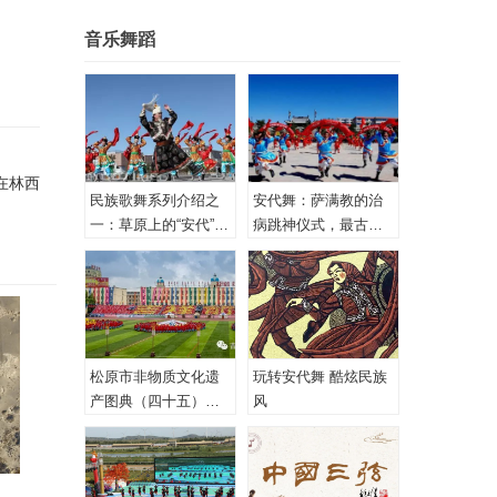
音乐舞蹈
在林西
民族歌舞系列介绍之
安代舞：萨满教的治
一：草原上的“安代”和
病跳神仪式，最古老
安代舞
的心理治疗！
松原市非物质文化遗
玩转安代舞 酷炫民族
产图典（四十五）蒙
风
古族安代舞