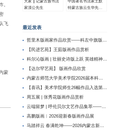
大家 || 记蒙古族书法
中国著名书法家土默
炸。
家漠公先生
特蒙古族云生华先生
密
书法作品集锦
队飞
最近发表
哲里木版画家作品欣赏——科左中旗版画家李忠斌作品赏析
【民进艺苑】王茹版画作品赏析
科尔沁版画 | 壮丽史诗版上跃 英雄精神画中传
【达尔罕艺苑】 版画作品欣赏
内蒙
内蒙古师范大学美术学院2026届本科生毕业作品展美术学专业（版画方向）
【喜讯】美术学院师生26幅作品入选第二届内蒙古自治区小版画暨藏书票展
周五展 | 张秀花版画作品赏析
云端留梦 | 呼伦贝尔文艺作品集萃——姜识民版画选登
高鹏版画︱2026迎新春版画作品展
马踏祥云 春满乾坤——2026内蒙古新春民间工艺美术线上展（三）