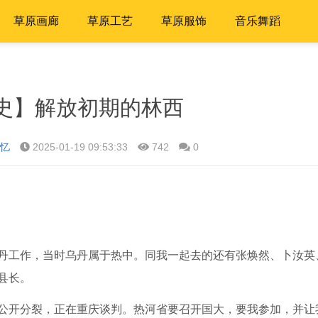
草原画廊
草原工艺
草原服饰
音乐舞蹈
史】解放初期的林西
忆
2025-01-19 09:53:33
742
0
工作，当时乌丹属于热中。同我一起去的还有张焕然、卜汝英
县长。
公开分裂，正在重庆谈判。热河省要召开国大，要我参加，并让