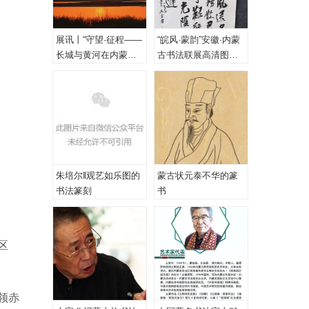
展讯丨“守望·征程——
“皖风·蒙韵”安徽·内蒙
长城与黄河在内蒙古
古书法联展高清图
乌海首次拥抱”主题摄
（一、特邀作品）
影展
朱培尔‖观艺如乐图的
蒙古状元泰不华的篆
书法篆刻
书
区
领赤