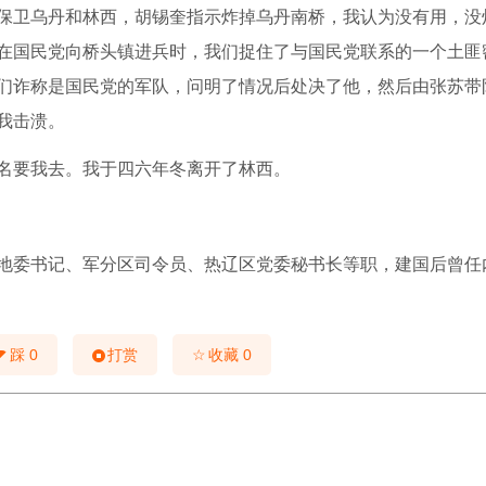
保卫乌丹和林西，胡锡奎指示炸掉乌丹南桥，我认为没有用，没
在国民党向桥头镇进兵时，我们捉住了与国民党联系的一个土匪
们诈称是国民党的军队，问明了情况后处决了他，然后由张苏带
我击溃。
名要我去。我于四六年冬离开了林西。
地委书记、军分区司令员、热辽区党委秘书长等职，建国后曾任
☆
踩
0
打赏
收藏
0