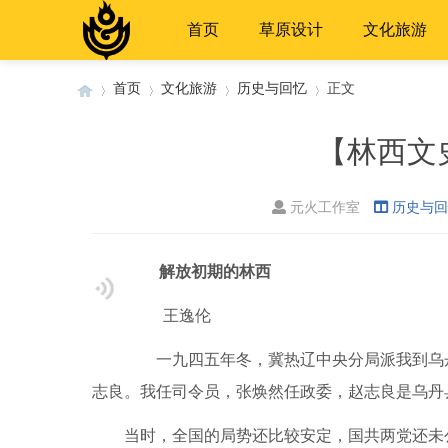
首页
草原设计
文化旅游
首页
文化旅游
历史与回忆
正文
【林西文
›
›
›
›
元火工作室
历史与回
解放初期的林西
王逸伦
一九四五年冬，冀热辽中央分局派我到乌丹
志良。我任司令员，张焕然任政委，赵志良是乌丹
当时，全国的局势还比较安定，国共两党还未