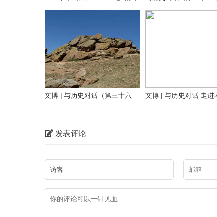
地方老照片（附AI彩色复原）
鲁特旗南宝力皋吐博物
文博 | 与历史对话（第三十六
文博 | 与历史对话 走
文化是一个国家、一个
期）探寻隆盛庄“大明洪武二十
画长城遗址篇）
魂。中华文化悠久的历
九年”石刻 见证乌兰察布修筑最
着中华民族最深沉的精
01 岩画
发表评论
早的明代长城
代表着中华民族独特的
识。在乌海这片热土上
乌海桌子山岩画群位于
美的自然风光，也有多
斯市鄂托克旗与乌海市
文化。本期【与历史对
交界处的桌子山山沟的
我们走进乌海，对话内