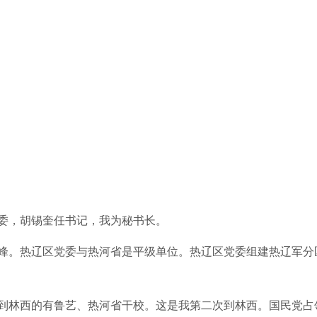
委，胡锡奎任书记，我为秘书长。
峰。热辽区党委与热河省是平级单位。热辽区党委组建热辽军分
到林西的有鲁艺、热河省干校。这是我第二次到林西。国民党占