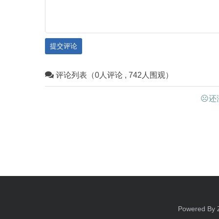
和沟畔石灰岩磐石上，
市文化广电事业发展中
召烧沟岩画、雀尔沟岩
物保护中心）副主任、
沟岩画、乌兰布拉格岩
员武俊生，为您讲述乌
提交评论
沟岩画、苏白音沟岩画
长城、遗址遗迹，从不
沟岩画等。岩画地点约
您领略乌海市独具特色
评论列表（0人评论 , 742人围观）
处，二千五百余个单体
源，与大家一起探寻这
画比较均匀地散布在桌
☹还
化基因的魅力。
的山沟磐石上，而且从
格、内容上看，属于两
有岩画分布的地方，图
集，各个图形密密麻麻
片。各个图形尽管磨刻
深，有的深达 3厘米以
于风蚀雨淋等大自然的
Powered By