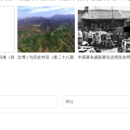
馆
用内蒙古元代文化遗产资源，铸
期）留住历史根脉 传承中华
牢中华民族共同体意识
明——走进阿拉善
进乌海（岩
文博 | 与历史对话（第二十八期
中国著名摄影家任志明先生
民族的灵
上）正北山河——包头历史文物
浩特老照片100图（五）大宅
史，积淀
概览
院
神追求，
精神标
，既有优
在鄂尔多
彩的历史
海勃湾区
话】节目
悬崖峭壁
蒙古乌海