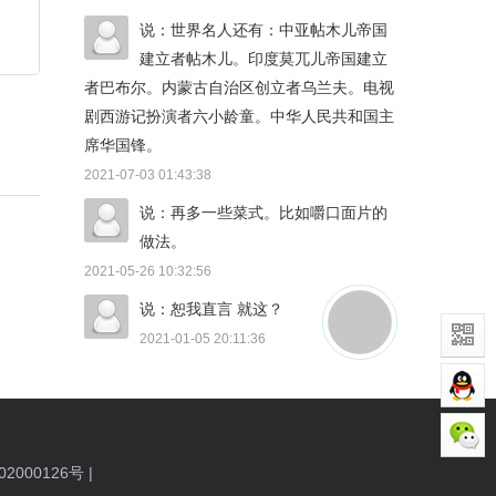
说：世界名人还有：中亚帖木儿帝国
建立者帖木儿。印度莫兀儿帝国建立
者巴布尔。内蒙古自治区创立者乌兰夫。电视
剧西游记扮演者六小龄童。中华人民共和国主
席华国锋。
2021-07-03 01:43:38
说：再多一些菜式。比如嚼口面片的
做法。
2021-05-26 10:32:56
说：恕我直言 就这？
2021-01-05 20:11:36
2000126号
|