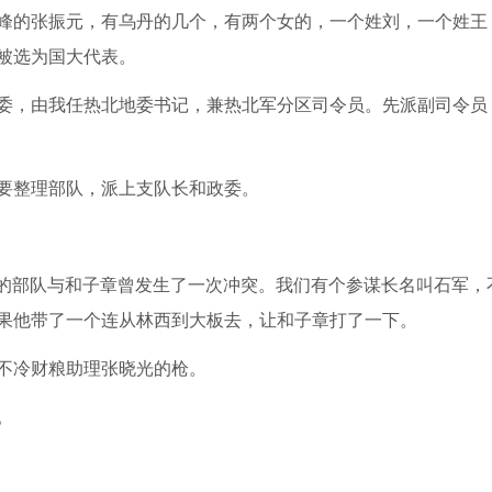
峰的张振元，有乌丹的几个，有两个女的，一个姓刘，一个姓王
被选为国大代表。
委，由我任热北地委书记，兼热北军分区司令员。先派副司令员
要整理部队，派上支队长和政委。
们的部队与和子章曾发生了一次冲突。我们有个参谋长名叫石军，
果他带了一个连从林西到大板去，让和子章打了一下。
不冷财粮助理张晓光的枪。
。