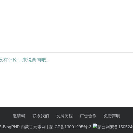
主要包括
心（市文
画、苦菜
文博研究
画、摩儿
海岩画、
、小摩尼
同视角带
二十余
的文化资
画面。岩
座城市文
子山山脉
没有评论，来说两句吧...
技法、风
个时期。
案十分密
连成一
的沟槽很
上，但由
邀请码
联系我们
发展历程
广告合作
免责声明
破坏，有
Z-BlogPHP
内蒙古元素网 |
蒙ICP备13001995号-3
蒙公网安备1505240