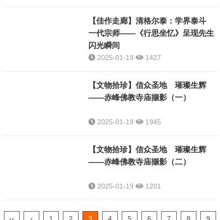
【佳作走廊】清格尔泰：学界泰斗
一代宗师——《行思坐忆》呈现先生
闪光瞬间
2025-01-19
1427
【文物拾珍】信众圣地 璀璨生辉
——赤峰佛教寺庙撷影（一）
2025-01-19
1945
【文物拾珍】信众圣地 璀璨生辉
——赤峰佛教寺庙撷影（二）
2025-01-19
1201
‹‹
‹
1
2
3
4
5
6
7
8
9