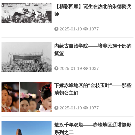
【精彩回顾】诞生在热北的朱德骑兵
师
2025-01-19
1077
内蒙古自治学院——培养民族干部的
摇篮
2025-01-19
1037
下嫁赤峰地区的“金枝玉叶”——那些
清朝公主们
2025-01-19
1977
敖汉千年双塔——赤峰地区辽塔撷影
系列之二